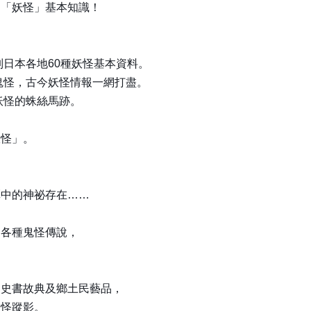
的「妖怪」基本知識！
列日本各地60種妖怪基本資料。
鬼怪，古今妖怪情報一網打盡。
妖怪的蛛絲馬跡。
妖怪」。
，
譚中的神祕存在……
的各種鬼怪傳說，
的史書故典及鄉土民藝品，
妖怪蹤影。