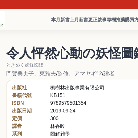
本月新書
上月新書
更正啟事
專欄推薦
購買
令人怦然心動の妖怪圖
ときめく妖怪図鑑
門賀美央子
、
東雅夫
/
監修
、
アマヤギ堂
/
繪者
出版社
楓樹林出版事業有限公司
書籍代號
KB151
ISBN
9789579501354
出版日期
2019-09-24
定價
300
譯者
林香吟
系列
圖解雜學