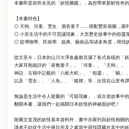
本書即是前所未見的「妖怪圖鑑」，為您帶來新鮮怪奇
【本書特色】
◎ 天狗、河童、雪女、酒吞童子……搭配豐富插圖，羅
◎ 小至生活中的不可思議現象，大至歷史故事中的怨靈
◎ 從博物學、民俗學、故典、藝術品等諸多角度，尋找
從古至今，日本的山川大澤各處都充滿了各式各樣的「
大家耳熟能詳的「座敷童子」、「河童」、「天狗」，
神話．古籍中記載的「八岐大蛇」、「怨靈」、「鵺」
以及「雪女」、「人魚」、「狐狸」等，出現在山里奇
無論是生活中令人疑竇的「可疑現象」，或古老故事中
翻開本書，讓我們一起揭開日本妖怪的神祕面紗吧！
除圖文並茂的妖怪基本資料外，書中亦羅列與妖怪相關
讀者不妨從生活中舉目所及之處當中尋找隱藏在其中的