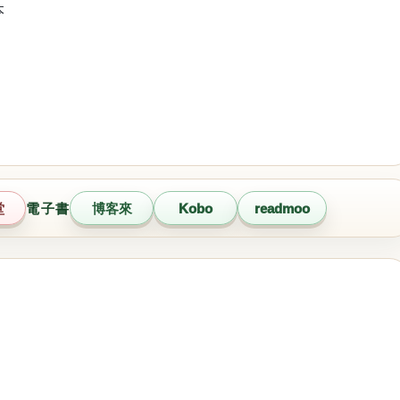
本
堂
電子書
博客來
Kobo
readmoo