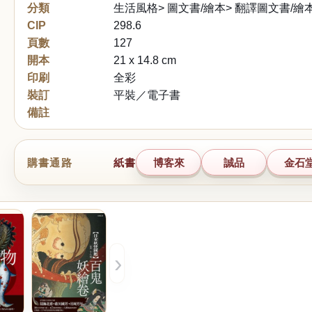
分類
生活風格> 圖文書/繪本> 翻譯圖文書/繪
CIP
298.6
頁數
127
開本
21 x 14.8 cm
印刷
全彩
裝訂
平裝／電子書
備註
購書通路
紙書
博客來
誠品
金石
›