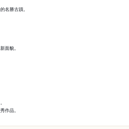
關的名勝古蹟。
？
嶄新面貌。
迎。
優秀作品。