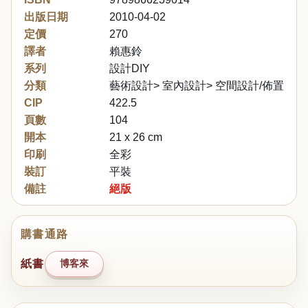
出版日期
2010-04-02
定價
270
譯者
賴惠鈴
系列
設計DIY
分類
藝術設計> 室內設計> 空間設計/佈置
CIP
422.5
頁數
104
開本
21 x 26 cm
印刷
全彩
裝訂
平裝
備註
絕版
購書通路
紙書
博客來