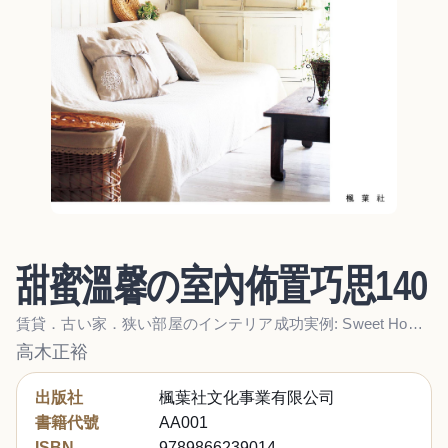
甜蜜溫馨の室內佈置巧思140
賃貸．古い家．狭い部屋のインテリア成功実例: Sweet Home140のアイデア
高木正裕
出版社
楓葉社文化事業有限公司
書籍代號
AA001
ISBN
9789866239014