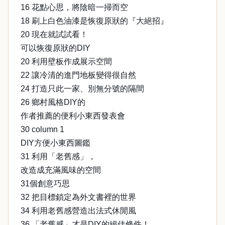
16 花點心思，將陰暗一掃而空
18 刷上白色油漆是恢復原狀的『大絕招』
20 現在就試試看！
可以恢復原狀的DIY
20 利用壁板作成展示空間
22 讓冷清的進門地板變得很自然
24 打造只此一家、別無分號的隔間
26 鄉村風格DIY的
作者推薦的便利小東西發表會
30 column 1
DIY方便小東西圖鑑
31 利用「老舊感」，
改造成充滿風味的空間
31個創意巧思
32 把目標鎖定為外文書裡的世界
34 利用老舊感營造出法式休閒風
36 「老舊感」才是DIY的絕佳條件！