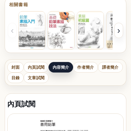
相關書籍
‹
›
封面
內頁試閱
內容簡介
作者簡介
譯者簡介
目錄
文章試閱
內頁試閱