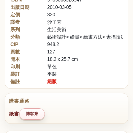
出版日期
2010-03-05
定價
320
譯者
沙子芳
系列
生活美術
分類
藝術設計> 繪畫> 繪畫方法> 素描技法
CIP
948.2
頁數
127
開本
18.2 x 25.7 cm
印刷
單色
裝訂
平裝
備註
絕版
購書通路
紙書
博客來