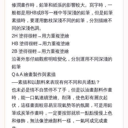
修潤畫作時，鉛筆和紙張的影響較大。寫字時，一
般都是用HB或B等一種中等深淺的鉛筆，但是鉛筆
素描時，要運用數枝深淺不同的鉛筆，分別描繪不
同的深淺色調。
2H 塗得很輕→用力重複塗繪
HB 塗得很輕→用力重複塗繪
2B 塗得很輕→用力重複塗繪
沿著外形仔細觀察明暗變化，分別運用不同深淺的
鉛筆
Q＆A 繪畫製作與素描
──素描和以顏料來表現有何不同和共通點？
也未必是情不自禁停不了手，但是以油畫顏料作畫
時，能一口氣連續塗繪、削薄，使色彩有層次起
伏，這樣畫面較容易呈現氣勢等的氛圍，可是用鉛
筆或炭筆作畫時，一定要按部就班一點點慢慢上色
和修飾，無法像塗繪顏料一樣，一氣呵成完成畫