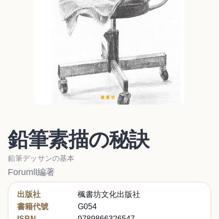
鉛筆素描の秘訣
鉛筆デッサンの基本
Forumll編著
出版社
楓書坊文化出版社
書籍代號
G054
ISBN
9789866326547