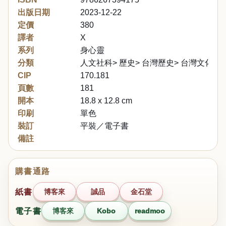
出版日期
2023-12-22
定價
380
譯者
X
系列
身心靈
分類
人文社科> 歷史> 台灣歷史> 台灣文化/民
CIP
170.181
頁數
181
開本
18.8 x 12.8 cm
印刷
單色
裝訂
平裝／電子書
備註
購書通路
紙書
博客來
誠品
金石堂
電子書
博客來
Kobo
readmoo