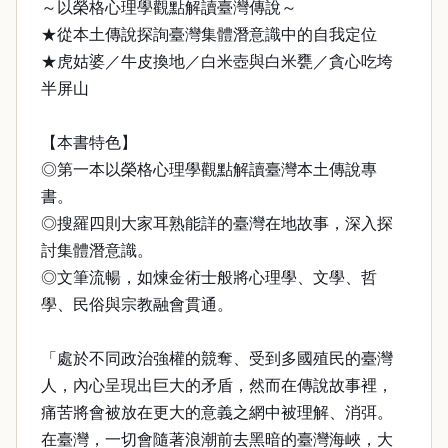
～以榮格心理學觀點解讀臺灣傳說～
★從本土傳說探詢臺灣集體潛意識中的自我定位
★虎姑婆／牛皮換地／白米壺與白米甕／貪心吃垮
半屏山
【本書特色】
◎第一本以榮格心理學觀點解讀臺灣本土傳說專
書。
◎搜羅四則大家耳熟能詳的臺灣在地故事，深入探
討集體潛意識。
◎文筆流暢，如煉金術士般將心理學、文學、哲
學、民俗與宗教融會貫通。
「處於不同政治強權的競奪、受到多國殖民的臺灣
人，內心呈現出巨大的矛盾，然而在傳說故事裡，
痛苦將會被放在更大的意義之網中被理解、消弭。
在臺灣，一切會隨著浪潮前去黑暗的臺灣海峽，大