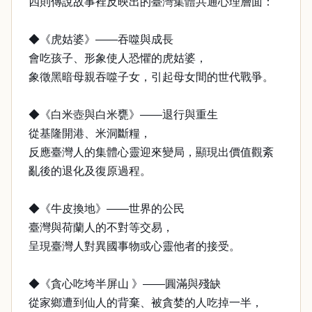
四則傳說故事裡反映出的臺灣集體共通心理層面：
◆《虎姑婆》——吞噬與成長
會吃孩子、形象使人恐懼的虎姑婆，
象徵黑暗母親吞噬子女，引起母女間的世代戰爭。
◆《白米壺與白米甕》——退行與重生
從基隆開港、米洞斷糧，
反應臺灣人的集體心靈迎來變局，顯現出價值觀紊
亂後的退化及復原過程。
◆《牛皮換地》——世界的公民
臺灣與荷蘭人的不對等交易，
呈現臺灣人對異國事物或心靈他者的接受。
◆《貪心吃垮半屏山 》——圓滿與殘缺
從家鄉遭到仙人的背棄、被貪婪的人吃掉一半，