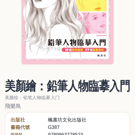
美顏繪：鉛筆人物臨摹入門
美颜绘：铅笔人物临摹入门
飛樂鳥
出版社
楓書坊文化出版社
書籍代號
G387
ISBN
9789863778523