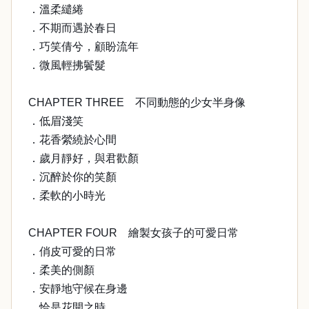
．溫柔繾綣
．不期而遇於春日
．巧笑倩兮，顧盼流年
．微風輕拂鬢髮
CHAPTER THREE 不同動態的少女半身像
．低眉淺笑
．花香縈繞於心間
．歲月靜好，與君歡顏
．沉醉於你的笑顏
．柔軟的小時光
CHAPTER FOUR 繪製女孩子的可愛日常
．俏皮可愛的日常
．柔美的側顏
．安靜地守候在身邊
．恰是花開之時