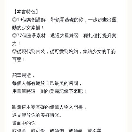
【本書特色】
◎19個案例講解，帶領零基礎的你，一步步畫出靈
動的少女素描！
◎77個臨摹素材，透過大量練習，穩扎穩打提升實
力！
◎從現代到古裝，從可愛到婉約，集結少女的千姿
百態！
韶華易逝，
每個人都有屬於自己最美的瞬間，
用畫筆將這一刻的美麗記錄下來吧！
跟隨這本零基礎的鉛筆人物入門書，
遇見屬於你的美好時光。
畫面中的你，
或溫柔、或可愛、或嬌俏、或帥氣、或柔美，