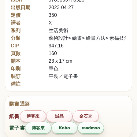
出版日期
2023-04-27
定價
350
譯者
X
系列
生活美術
分類
藝術設計> 繪畫> 繪畫方法> 素描技法
CIP
947.16
頁數
160
開本
23 x 17 cm
印刷
單色
裝訂
平裝／電子書
備註
購書通路
紙書
博客來
誠品
金石堂
電子書
博客來
Kobo
readmoo