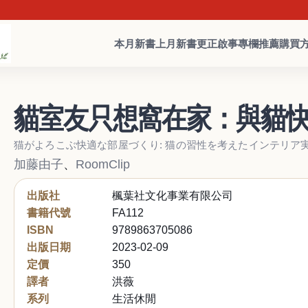
本月新書
上月新書
更正啟事
專欄推薦
購買
貓室友只想窩在家：與貓快
猫がよろこぶ快適な部屋づくり: 猫の習性を考えたインテリア実
加藤由子
、
RoomClip
出版社
楓葉社文化事業有限公司
書籍代號
FA112
ISBN
9789863705086
出版日期
2023-02-09
定價
350
譯者
洪薇
系列
生活休閒