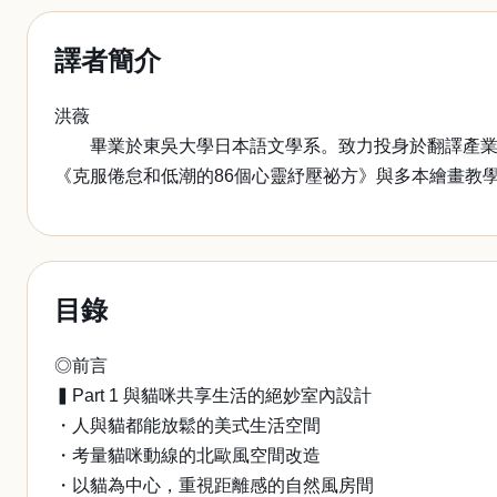
譯者簡介
洪薇
畢業於東吳大學日本語文學系。致力投身於翻譯產業，
《克服倦怠和低潮的86個心靈紓壓祕方》與多本繪畫教
目錄
◎前言
▍Part 1 與貓咪共享生活的絕妙室內設計
・人與貓都能放鬆的美式生活空間
・考量貓咪動線的北歐風空間改造
・以貓為中心，重視距離感的自然風房間