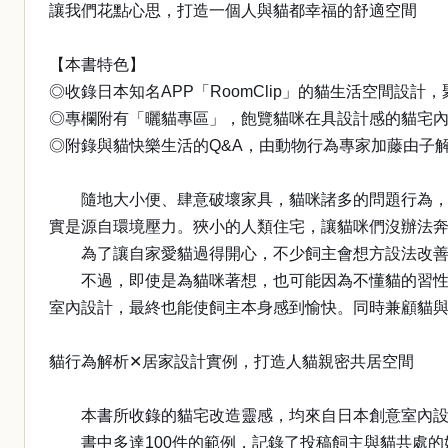
讓我們花點心思，打造一個人與貓都幸福的舒適空間
【本書特色】
◎收錄日本知名APP「RoomClip」的貓生活空間設
◎專欄附有「曬貓專區」，飽覽貓咪在具設計感的貓宅
◎附錄與貓快樂生活的Q&A，由動物行為專家加藤由子
隨地大小便、肆意破壞家具，貓咪諸多的問題行為，飼
實是源自環境壓力。狹小的人類住宅，讓貓咪們沒辦法
為了讓自家愛貓過得開心，不少飼主會想方設法改善住
不過，即使是為貓咪著想，也可能因為不懂貓的習性，
室內設計，最終也能使飼主本身感到愉快。同時兼顧貓
貓行為解析✕居家設計實例，打造人貓親密共居空間
本書所收錄的貓宅改造靈感，均來自日本創意室內設計的
書中多達100件的範例，記錄了投稿飼主與貓共處的妙