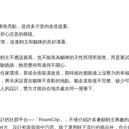
計，聚焦亮點，提供多方室內改造提案。
內舒心恣意的模樣。
解答，促進飼主與貓咪的良好溝通。
主不應該責罵，也不能視為貓咪的天性而理所當然，而是要試著
奔馳跑跳，飽受壓抑而過得不開心。
家環境，甚或全面裝潢改造，期待彼此都能過上沒壓力的幸福
將吊床設置在貓咪不喜歡的地點、貓走道銜接不完整、缺少可
與人的設計，雙方才能自在地共處在同一屋簷下。
社群平台──「RoomClip」，不僅介紹許多兼顧飼主興趣
方、設計初衷與箇中巧思。除了運用時下流行的商品外，也介紹