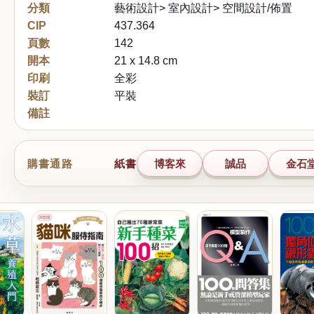
分類
藝術設計> 室內設計> 空間設計/佈置
CIP
437.364
頁數
142
開本
21 x 14.8 cm
印刷
全彩
裝訂
平裝
備註
購書通路
紙書
博客來
誠品
金石