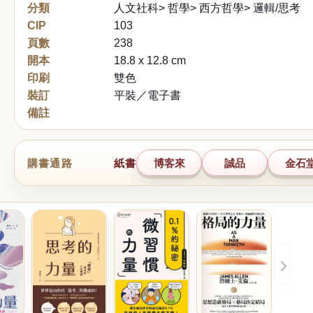
分類
人文社科> 哲學> 西方哲學> 邏輯/思考
CIP
103
頁數
238
開本
18.8 x 12.8 cm
印刷
雙色
裝訂
平裝／電子書
備註
購書通路
紙書
博客來
誠品
金石
›