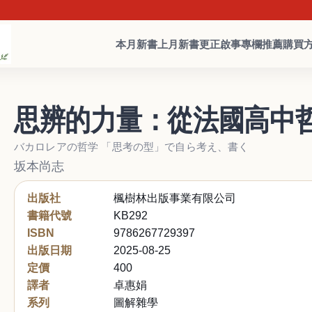
本月新書
上月新書
更正啟事
專欄推薦
購買
思辨的力量：從法國高中
バカロレアの哲学 「思考の型」で自ら考え、書く
坂本尚志
出版社
楓樹林出版事業有限公司
書籍代號
KB292
ISBN
9786267729397
出版日期
2025-08-25
定價
400
譯者
卓惠娟
系列
圖解雜學