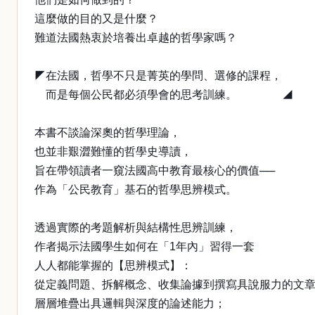
這麼做的目的又是什麼？
難道法國熱衷於培養出卓越的哲學家嗎？
◤在法國，哲學不只是菁英的學問、選修的課程，
而是每個公民都必須學會的思考訓練。 ◢
本書不談論深奧的哲學理論，
也並非艱澀難懂的哲學史導讀，
旨在帶領讀者一窺法國高中教育最核心的價值──
作為「公民教育」基石的哲學思辨模式。
透過實際的考題解析與結構性思辨訓練，
作者揭示法國學生如何在「1年內」習得一套
人人都能掌握的【思辨模式】：
從定義問題、拆解概念、收集論據到撰寫具說服力的文
層層堆疊出具邏輯與深度的論述能力；