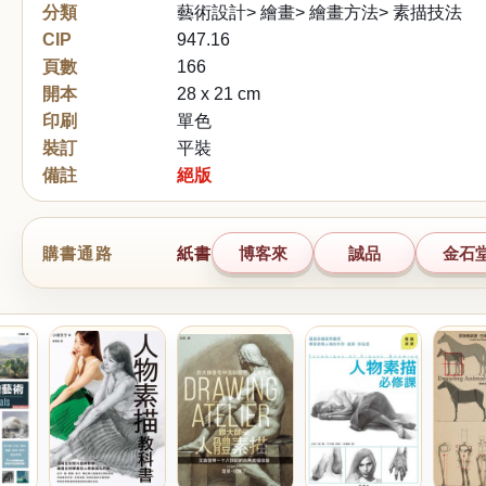
分類
藝術設計> 繪畫> 繪畫方法> 素描技法
CIP
947.16
頁數
166
開本
28 x 21 cm
印刷
單色
裝訂
平裝
備註
絕版
購書通路
紙書
博客來
誠品
金石