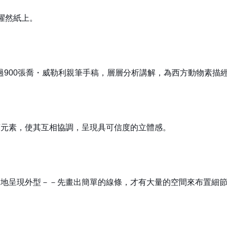
躍然紙上。
過900張喬・威勒利親筆手稿，層層分析講解，為西方動物素描
項元素，使其互相協調，呈現具可信度的立體感。
入地呈現外型－－先畫出簡單的線條，才有大量的空間來布置細