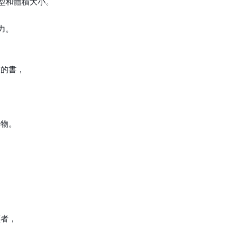
型和體積大小。
力。
技的書，
動物。
讀者，