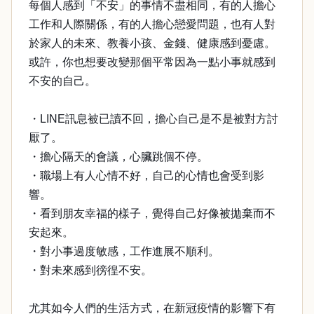
每個人感到「不安」的事情不盡相同，有的人擔心
工作和人際關係，有的人擔心戀愛問題，也有人對
於家人的未來、教養小孩、金錢、健康感到憂慮。
或許，你也想要改變那個平常因為一點小事就感到
不安的自己。
・LINE訊息被已讀不回，擔心自己是不是被對方討
厭了。
・擔心隔天的會議，心臟跳個不停。
・職場上有人心情不好，自己的心情也會受到影
響。
・看到朋友幸福的樣子，覺得自己好像被拋棄而不
安起來。
・對小事過度敏感，工作進展不順利。
・對未來感到徬徨不安。
尤其如今人們的生活方式，在新冠疫情的影響下有