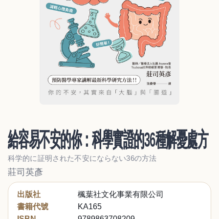
給容易不安的你：科學實證的36種解憂處方
科学的に証明された不安にならない36の方法
莊司英彥
出版社
楓葉社文化事業有限公司
書籍代號
KA165
ISBN
9789863708209