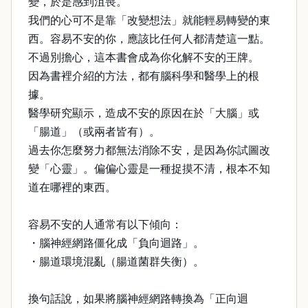
變，於是感到沮喪。
我們的心可不是靠「改變想法」就能輕易轉變的東
西。容易不安的你，應該比任何人都清楚這一點。
不過別擔心，這本書會成為你化解不安的王牌。
因為書裡介紹的方法，都有腦科學和醫學上的根
據。
醫學研究顯示，造成不安的原因在於「大腦」或
「腸道」（或兩者皆有）。
過去你怎麼努力都無法消除不安，是因為你試圖改
變「心靈」。偏偏心靈是一種捉摸不清，根本不知
道在哪裡的東西。
容易不安的人通常有以下傾向：
・腦神經網路僵化成「負向迴路」。
・腸道環境混亂（腸道菌群失衡）。
換句話說，如果將腦神經網路轉換為「正向迴