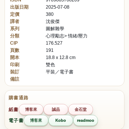
出版日期
2025-07-08
定價
380
譯者
沈俊傑
系列
圖解雜學
分類
心理勵志> 情緒/壓力
CIP
176.527
頁數
191
開本
18.8 x 12.8 cm
印刷
雙色
裝訂
平裝／電子書
備註
購書通路
紙書
博客來
誠品
金石堂
電子書
博客來
Kobo
readmoo