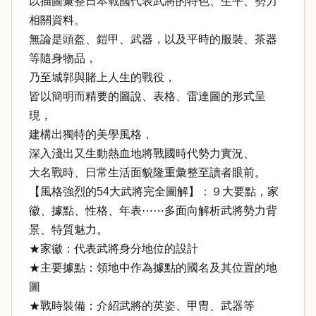
以插圖彙整日本戰國代表武將的特色、生平、勢力
相關資料。
無論是頭盔、鎧甲、武器，以及平時的服裝、茶器
等隨身物品，
乃至城郭與賭上人生的戰役，
皆以簡明而精要的圖說、表格、雷達圖的形式呈
現，
建構出獨特的美學風格，
深入淺出又生動熱血地將戰國時代勢力實況、
大名戰時、日常生活面貌隆重彙整至讀者眼前。
【風格強烈的54大武將完全圖解】：９大要點，家
徽、據點、性格、年表⋯⋯多面向解析武將勢力背
景、特質魅力。
★家徽：代表武將身分地位的設計
★主要據點：領地中作為據點的國名及其位置的地
圖
★戰時裝備：介紹武將的英姿、甲冑、武器等