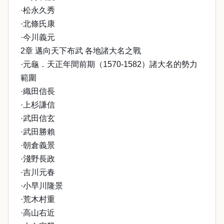
·松永久秀
·北條氏康
·今川義元
2章 邁向天下布武 各地諸大名之戰
·元龜．天正年間前期（1570-1582）諸大名的勢力
範圍
·織田信長
·上杉謙信
·武田信玄
·武田勝賴
·朝倉義景
·淺野長政
·吉川元春
·小早川隆景
·荒木村重
·高山右近