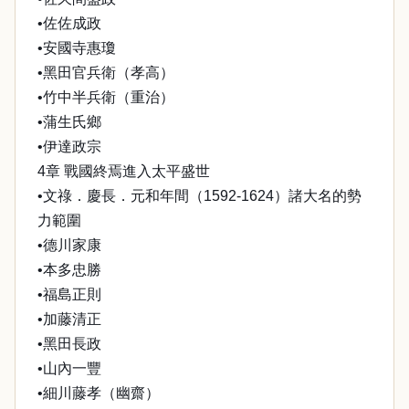
•佐佐成政
•安國寺惠瓊
•黑田官兵衛（孝高）
•竹中半兵衛（重治）
•蒲生氏鄉
•伊達政宗
4章 戰國終焉進入太平盛世
•文祿．慶長．元和年間（1592-1624）諸大名的勢
力範圍
•德川家康
•本多忠勝
•福島正則
•加藤清正
•黑田長政
•山內一豐
•細川藤孝（幽齋）