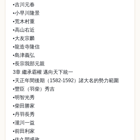
•吉川元春
•小早川隆景
•荒木村重
•高山右近
•大友宗麟
•龍造寺隆信
•島津義弘
•長宗我部元親
3章 繼承霸權 邁向天下統一
•天正年間後期（1582-1592）諸大名的勢力範圍
•豐臣（羽柴）秀吉
•明智光秀
•柴田勝家
•丹羽長秀
•瀧川一益
•前田利家
•佐久間盛政