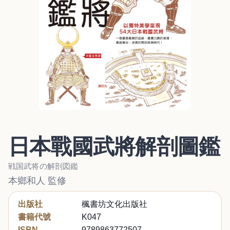
日本戰國武將解剖圖鑑
戦国武将の解剖図鑑
本鄉和人 監修
出版社
楓書坊文化出版社
書籍代號
K047
ISBN
9789863772507