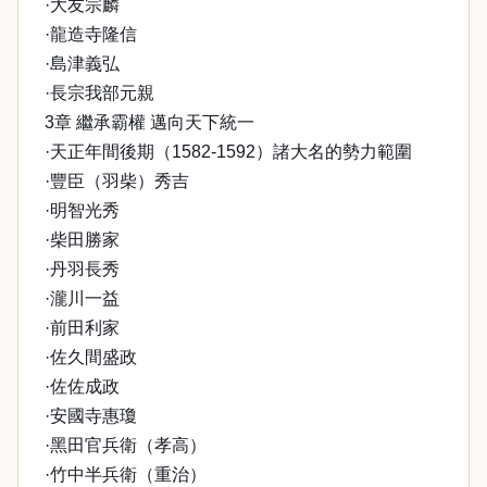
·大友宗麟
·龍造寺隆信
·島津義弘
·長宗我部元親
3章 繼承霸權 邁向天下統一
·天正年間後期（1582-1592）諸大名的勢力範圍
·豐臣（羽柴）秀吉
·明智光秀
·柴田勝家
·丹羽長秀
·瀧川一益
·前田利家
·佐久間盛政
·佐佐成政
·安國寺惠瓊
·黑田官兵衛（孝高）
·竹中半兵衛（重治）