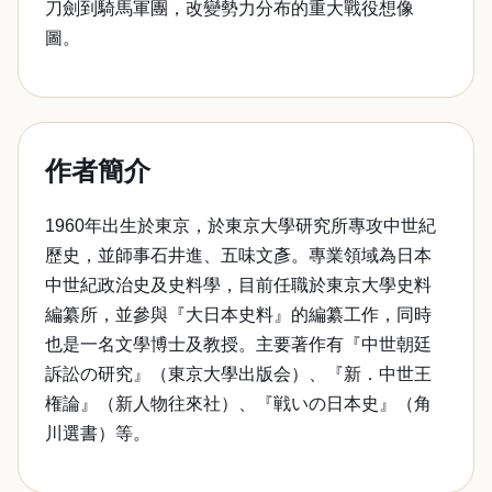
刀劍到騎馬軍團，改變勢力分布的重大戰役想像
圖。
作者簡介
1960年出生於東京，於東京大學研究所專攻中世紀
歷史，並師事石井進、五味文彥。專業領域為日本
中世紀政治史及史料學，目前任職於東京大學史料
編纂所，並參與『大日本史料』的編纂工作，同時
也是一名文學博士及教授。主要著作有『中世朝廷
訴訟の研究』（東京大學出版会）、『新．中世王
権論』（新人物往來社）、『戦いの日本史』（角
川選書）等。