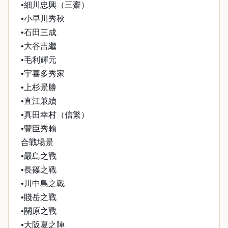
•細川忠興（三齋）
•小早川秀秋
•石田三成
•大谷吉繼
•毛利輝元
•宇喜多秀家
•上杉景勝
•直江兼續
•真田幸村（信繁）
•豐臣秀賴
合戰場景
•嚴島之戰
•長篠之戰
•川中島之戰
•賤岳之戰
•關原之戰
•大阪夏之陣