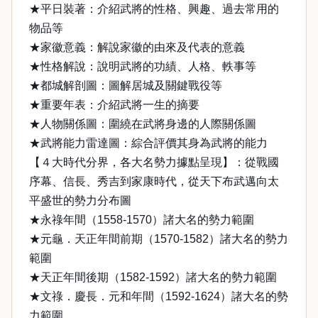
★平日裝著：介紹武將的性格、興趣、過去常用的
物品等
★家徽意義：解說家徽的由來及代表的意義
★性格解說：說明武將的功績、人格、軼事等
★都城解剖圖：圖解居城及關鍵戰役等
★重要年表：介紹武將一生的摘要
★人物關係圖：圍繞在武將身邊的人際關係圖
★武將能力雷達圖：綜合評價其身為武將的能力
【４大時代分界，各大名勢力據點呈現】：從戰國
序幕、信長、秀吉到家康時代，從天下布武邁向太
平盛世的勢力分布圖
★永祿年間（1558-1570）諸大名的勢力範圍
★元龜．天正年間前期（1570-1582）諸大名的勢力
範圍
★天正年間後期（1582-1592）諸大名的勢力範圍
★文祿．慶長．元和年間（1592-1624）諸大名的勢
力範圍