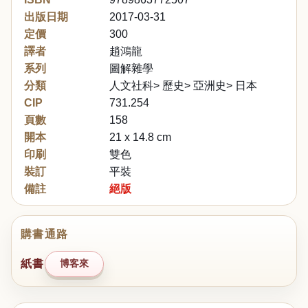
出版日期
2017-03-31
定價
300
譯者
趙鴻龍
系列
圖解雜學
分類
人文社科> 歷史> 亞洲史> 日本
CIP
731.254
頁數
158
開本
21 x 14.8 cm
印刷
雙色
裝訂
平裝
備註
絕版
購書通路
紙書
博客來