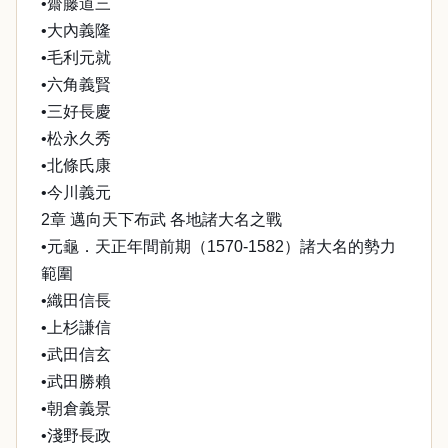
•齋藤道三
•大內義隆
•毛利元就
•六角義賢
•三好長慶
•松永久秀
•北條氏康
•今川義元
2章 邁向天下布武 各地諸大名之戰
•元龜．天正年間前期（1570-1582）諸大名的勢力
範圍
•織田信長
•上杉謙信
•武田信玄
•武田勝賴
•朝倉義景
•淺野長政