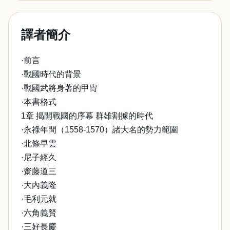
譯者簡介
·前言
·戰國時代的背景
·戰國武將身著的甲冑
·本書格式
1章 揭開戰國的序幕 群雄割據的時代
·永祿年間（1558-1570）諸大名的勢力範圍
·北條早雲
·尼子經久
·齋藤道三
·大內義隆
·毛利元就
·六角義賢
·三好長慶