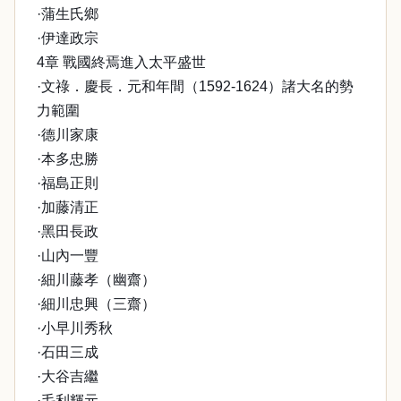
·蒲生氏鄉
·伊達政宗
4章 戰國終焉進入太平盛世
·文祿．慶長．元和年間（1592-1624）諸大名的勢
力範圍
·德川家康
·本多忠勝
·福島正則
·加藤清正
·黑田長政
·山內一豐
·細川藤孝（幽齋）
·細川忠興（三齋）
·小早川秀秋
·石田三成
·大谷吉繼
·毛利輝元