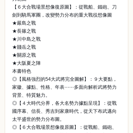
【６大合戰場景想像復原圖】：從戰船、鐵砲、刀
劍到騎馬軍團，改變勢力分布的重大戰役想像圖
★嚴島之戰
★長篠之戰
★川中島之戰
★賤岳之戰
★關原之戰
★大阪夏之陣
本書特色
◎【風格強烈的54大武將完全圖解】：９大要點，
家徽、據點、性格、年表⋯⋯多面向解析武將勢力
背景、特質魅力。
◎【４大時代分界，各大名勢力據點呈現】：從戰
國序幕、信長、秀吉到家康時代，從天下布武邁向
太平盛世的勢力分布圖。
◎【６大合戰場景想像復原圖】：從戰船、鐵砲、