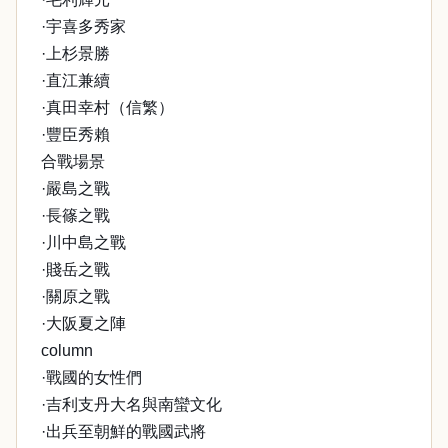
·宇喜多秀家
·上杉景勝
·直江兼續
·真田幸村（信繁）
·豐臣秀賴
合戰場景
·嚴島之戰
·長篠之戰
·川中島之戰
·賤岳之戰
·關原之戰
·大阪夏之陣
column
·戰國的女性們
·吉利支丹大名與南蠻文化
·出兵至朝鮮的戰國武將