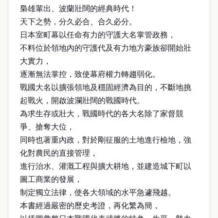
梟雄輩出、波蘭壯闊的經典時代！
天下之勢，分久必合、合久必分。
日本室町幕以任命有力的守護大名掌管政務，
不料位於領地內的守護代及有力地方豪族卻開始壯
大實力，
逐漸無法掌控，致使幕府權力轉趨弱化。
戰國大名以擴張領地及穩固經濟為目的，不斷地挑
起戰火，開啟波瀾壯闊的戰國時代。
為求生存或壯大，戰國時代的各大名除了家督競
爭、搶奪大位，
同時也著重內政，對於剛征服的土地進行檢地，強
化對農民的直接管理，
進行治水、灌溉工程與擴大耕地，並建造城下町以
圖工商業的發展，
制定獨立法律，使各大領域的水平急遽飛越。
本書經過嚴密的歷史考證，再化繁為簡，