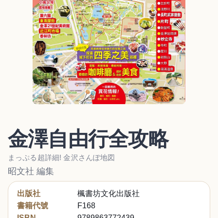
金澤自由行全攻略
まっぷる超詳細! 金沢さんぽ地図
昭文社 編集
出版社
楓書坊文化出版社
書籍代號
F168
ISBN
9789863772439