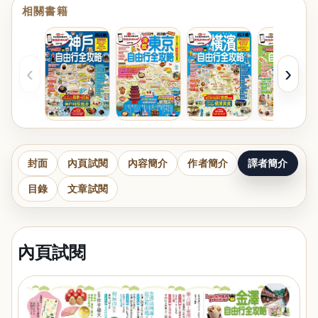
相關書籍
‹
›
封面
內頁試閱
內容簡介
作者簡介
譯者簡介
目錄
文章試閱
內頁試閱