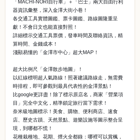
「MACHI-NORI自行車」＋「巴士」兩大自由行利
器資訊彙整，深入金澤大街小巷！
各交通工具實體圖鑑、票卡圖鑑、路線圖隆重呈
獻！不會日文也能直接對照！
詳細標示交通工具票價，發車時間及聯絡資訊，精
算時間、金錢成本！
淺顯易懂的「金澤市中心」超大MAP！
超大比例尺「金澤散步地圖」！
以紅線標明超人氣路線！照著建議路線走，無需費
時排程，即可參觀到最具代表性的金澤景點！
比google更詳盡！除了標示原店名，商家「營業項
目」完全中文化，精準鎖定旅行當下需求！
奈米級地圖標示！美食、購物、便利商店、速食
店、歷史古蹟、天然景點、遊樂設施等圖示整合呈
現，到哪都不慌！
花種栽種地、花期、煙火全都錄：哪裡可以賞楓，