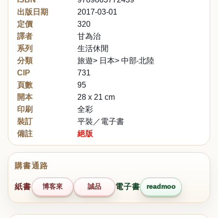
出版日期
2017-03-01
定價
320
譯者
甘為治
系列
生活休閒
分類
旅遊> 日本> 中部‧北陸
CIP
731
頁數
95
開本
28 x 21 cm
印刷
全彩
裝訂
平裝／電子書
備註
絕版
購書通路
紙書
博客來
誠品
電子書
readmoo