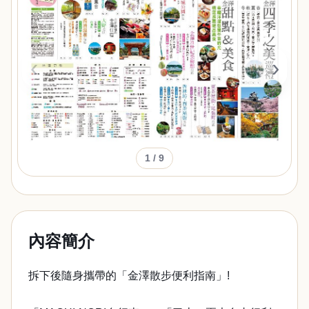
‹
›
1
/ 9
內容簡介
拆下後隨身攜帶的「金澤散步便利指南」!