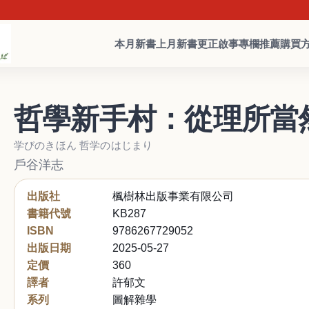
本月新書
上月新書
更正啟事
專欄推薦
購買
哲學新手村：從理所當
学びのきほん 哲学のはじまり
戶谷洋志
出版社
楓樹林出版事業有限公司
書籍代號
KB287
ISBN
9786267729052
出版日期
2025-05-27
定價
360
譯者
許郁文
系列
圖解雜學