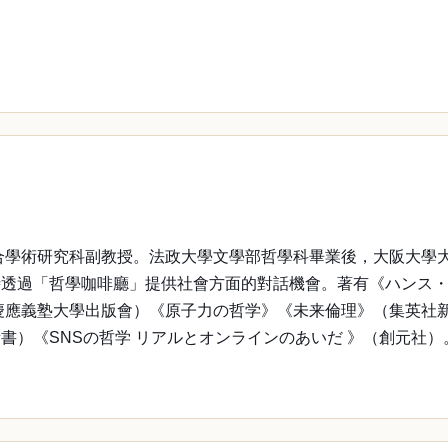
綜合學術研究科副教授。法政大學文學部哲學科畢業後，大阪大學
過「哲學咖啡廳」提供社會方面的對話機會。著有《ハンス・ヨナ
慶應義塾大學出版會）《原子力の哲学》《未来倫理》（集英社
）《SNSの哲学 リアルとオンラインのあいだ 》（創元社）。