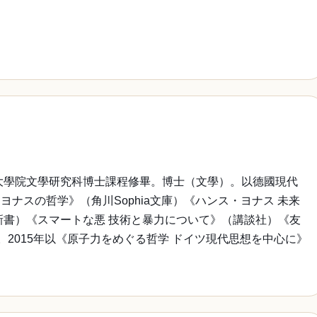
大學院文學研究科博士課程修畢。博士（文學）。以德國現代
スの哲学》（角川Sophia文庫）《ハンス・ヨナス 未来
新書）《スマートな悪 技術と暴力について》（講談社）《友
2015年以《原子力をめぐる哲学 ドイツ現代思想を中心に》