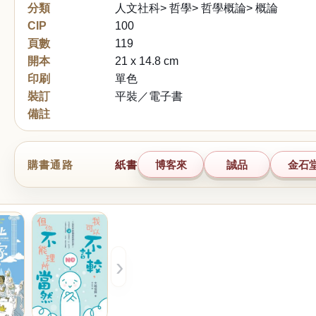
分類
人文社科> 哲學> 哲學概論> 概論
CIP
100
頁數
119
開本
21 x 14.8 cm
印刷
單色
裝訂
平裝／電子書
備註
購書通路
紙書
博客來
誠品
金石
›