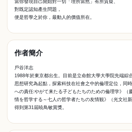
當你發現自己開始對一切「理所當然」有所質疑、
對既定認知產生問題，
便是哲學之於你，最動人的價值所在。
作者簡介
戶谷洋志
1988年於東京都出生。目前是立命館大學大學院先端
思想研究為起點，探索科技在社會之中的倫理定位，同時透
への責任:やがて来たる子どもたちのための倫理学》（
情を哲学する～七人の哲学者たちの友情観》（光文社新書
得到第31屆暁鳥敏賞獎。