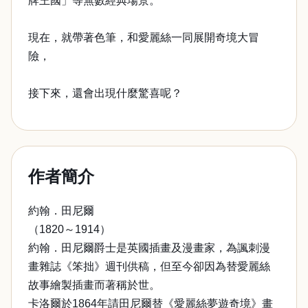
牌王國」等無數經典場景。
現在，就帶著色筆，和愛麗絲一同展開奇境大冒
險，
接下來，還會出現什麼驚喜呢？
作者簡介
約翰．田尼爾
（1820～1914）
約翰．田尼爾爵士是英國插畫及漫畫家，為諷刺漫
畫雜誌《笨拙》週刊供稿，但至今卻因為替愛麗絲
故事繪製插畫而著稱於世。
卡洛爾於1864年請田尼爾替《愛麗絲夢遊奇境》畫