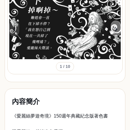
‹
›
1
/ 10
內容簡介
《愛麗絲夢遊奇境》150週年典藏紀念版著色書