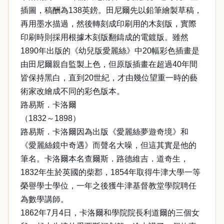
插圖，稿酬為138英鎊。田尼爾先以鉛筆繪製草稿，
再用墨水描過，然後轉刻成印刷用的木刻版，實際
印刷時則採用根據木刻版翻鑄成的電鍍版。雖然
1890年出版的《幼兒版愛麗絲》中20幅彩色插畫是
由田尼爾親自監製上色，但原版插畫在超過40年間
皆保持黑白，直到20世紀，才由幾位望重一時的藝
術家改繪成不同的彩色版本。
路易斯．卡洛爾
（1832～1898）
路易斯．卡洛爾因為出版《愛麗絲夢遊奇境》和
《愛麗絲鏡中奇遇》而聲名大噪，但這其實是他的
筆名。卡洛爾本名查爾斯．路德維吉．道奇生，
1832年生於英國的柴郡，1854年取得牛津大學一等
榮譽學士學位，一年之後獲牛津基督教堂學院聘任
為數學講師。
1862年7月4日，卡洛爾和學院院長利道爾的三個女