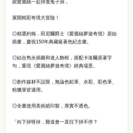
跟愛麗絲一起掉進兔子洞，
展開精彩奇境大冒險！
◎精選約翰．田尼爾爵士《愛麗絲夢遊奇境》原始
插畫，慶祝150年典藏級著色紀念書。
◎結合雋永插圖和迷人飾框，搭配卡洛爾原著字
句，重現《愛麗絲夢遊奇境》經典場景。
◎創作媒材不設限，無論色鉛筆、水彩、彩色筆、
粉臘筆皆適用。
◎全書使用美術紙印製，厚實不透色。
「向下掉呀掉，難道會一直往下掉不停？