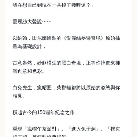
我在想自己到現在一共掉了幾哩遠？」
愛麗絲大聲說⋯⋯
以約翰．田尼爾繪製的《愛麗絲夢遊奇境》原始插
畫為基礎設計，
古意盎然，妙趣橫生的黑白奇境，正等你掉進來揮
灑創意和色彩。
白兔先生，瘋帽匠，柴郡貓都將以原始的姿態與你
相見。
橫越古今的150週年紀念之作，
重現「瘋帽午茶派對」、「進入兔子洞」、「撲克