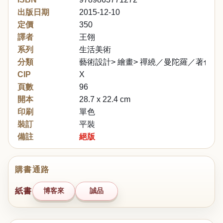
出版日期
2015-12-10
定價
350
譯者
王翎
系列
生活美術
分類
藝術設計> 繪畫> 禪繞／曼陀羅／著色
CIP
X
頁數
96
開本
28.7 x 22.4 cm
印刷
單色
裝訂
平裝
備註
絕版
購書通路
紙書
博客來
誠品