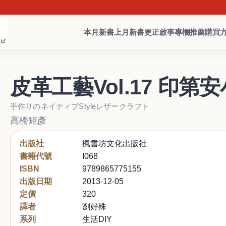
本月新書
上月新書
更正啟事
專欄推薦
購買
皮革工藝Vol.17 印第
手作りのネイティブStyleレザークラフト
高橋矩彥
出版社
楓書坊文化出版社
書籍代號
I068
ISBN
9789865775155
出版日期
2013-12-05
定價
320
譯者
劉好殊
系列
生活DIY