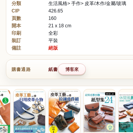
分類
生活風格> 手作> 皮革/木作/金屬/玻璃
CIP
426.65
頁數
160
開本
21 x 18 cm
印刷
全彩
裝訂
平裝
備註
絕版
購書通路
紙書
博客來