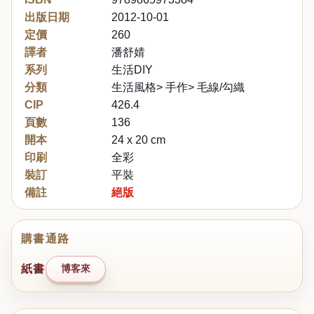
出版日期
2012-10-01
定價
260
譯者
潘舒婧
系列
生活DIY
分類
生活風格> 手作> 毛線/勾織
CIP
426.4
頁數
136
開本
24 x 20 cm
印刷
全彩
裝訂
平裝
備註
絕版
購書通路
紙書
博客來