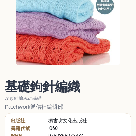
基礎鉤針編織
かぎ針編みの基礎
Patchwork通信社編輯部
出版社
楓書坊文化出版社
書籍代號
I060
ISBN
9789865973384