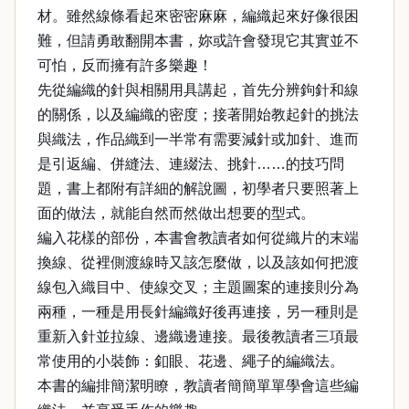
材。雖然線條看起來密密麻麻，編織起來好像很困
難，但請勇敢翻開本書，妳或許會發現它其實並不
可怕，反而擁有許多樂趣！
先從編織的針與相關用具講起，首先分辨鉤針和線
的關係，以及編織的密度；接著開始教起針的挑法
與織法，作品織到一半常有需要減針或加針、進而
是引返編、併縫法、連綴法、挑針……的技巧問
題，書上都附有詳細的解說圖，初學者只要照著上
面的做法，就能自然而然做出想要的型式。
編入花樣的部份，本書會教讀者如何從織片的末端
換線、從裡側渡線時又該怎麼做，以及該如何把渡
線包入織目中、使線交叉；主題圖案的連接則分為
兩種，一種是用長針編織好後再連接，另一種則是
重新入針並拉線、邊織邊連接。最後教讀者三項最
常使用的小裝飾：釦眼、花邊、繩子的編織法。
本書的編排簡潔明瞭，教讀者簡簡單單學會這些編