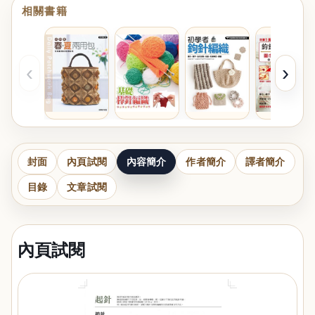
相關書籍
‹
›
封面
內頁試閱
內容簡介
作者簡介
譯者簡介
目錄
文章試閱
內頁試閱