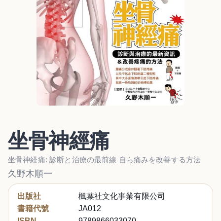
坐骨神經痛
坐骨神経痛: 診断と治療の最前線 自ら痛みを改善する方法
久野木順一
出版社
楓葉社文化事業有限公司
書籍代號
JA012
ISBN
9789866033070