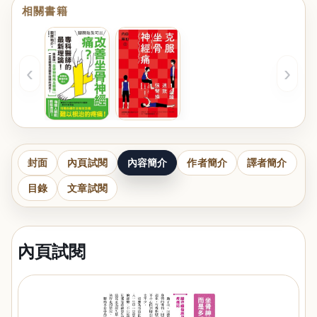
相關書籍
‹
›
封面
內頁試閱
內容簡介
作者簡介
譯者簡介
目錄
文章試閱
內頁試閱