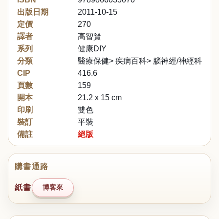
出版日期
2011-10-15
定價
270
譯者
高智賢
系列
健康DIY
分類
醫療保健> 疾病百科> 腦神經/神經科
CIP
416.6
頁數
159
開本
21.2 x 15 cm
印刷
雙色
裝訂
平裝
備註
絕版
購書通路
紙書
博客來