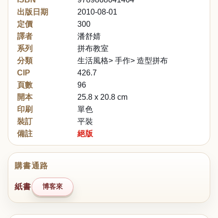
出版日期
2010-08-01
定價
300
譯者
潘舒婧
系列
拼布教室
分類
生活風格> 手作> 造型拼布
CIP
426.7
頁數
96
開本
25.8 x 20.8 cm
印刷
單色
裝訂
平裝
備註
絕版
購書通路
紙書
博客來