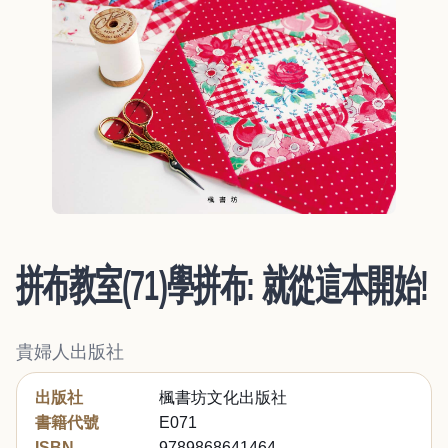
拼布教室(71)學拼布: 就從這本開始!
貴婦人出版社
出版社
楓書坊文化出版社
書籍代號
E071
ISBN
9789868641464