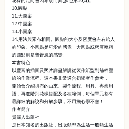
花樣的走向會因布紋而異(參照第16頁)。
10.圓點
11.大圖案
12.中圖案
13.小圖案
14.用法與素布相同。圓點的大小及密度會左右給人
的印象。小圓點是可愛的感覺，大圓點或密度較粗
的圓點則是普普風的感覺。
本書特色
以豐富的插圖及照片詳盡解說從製作紙型到舖棉壓
線的作業流程。這本書非常適合初學者作參考，一
開始會介紹拼布的由來、製作流程、用具、專業用
語，再進階到花樣搭配及各種範例，每個單元都有
最詳細的解說和分解步驟，不用擔心學不會！
作者簡介
貴婦人出版社
是日本知名的出版社，出版類型為生活一般類生活