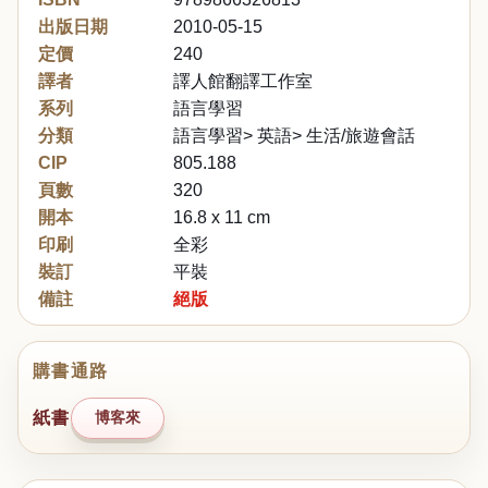
出版日期
2010-05-15
定價
240
譯者
譯人館翻譯工作室
系列
語言學習
分類
語言學習> 英語> 生活/旅遊會話
CIP
805.188
頁數
320
開本
16.8 x 11 cm
印刷
全彩
裝訂
平裝
備註
絕版
購書通路
紙書
博客來