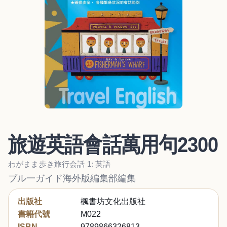
旅遊英語會話萬用句2300
わがまま歩き旅行会話 1: 英語
ブル一ガイド海外版編集部編集
出版社
楓書坊文化出版社
書籍代號
M022
ISBN
9789866326813