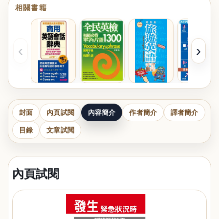
相關書籍
‹
›
封面
內頁試閱
內容簡介
作者簡介
譯者簡介
目錄
文章試閱
內頁試閱