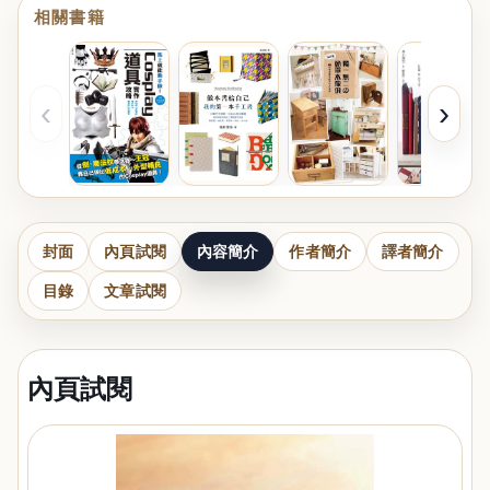
相關書籍
‹
›
封面
內頁試閱
內容簡介
作者簡介
譯者簡介
目錄
文章試閱
內頁試閱