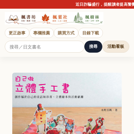
近日詐騙盛行，提醒讀者提高警覺
更正啟事
專欄推薦
購買方式
目錄下載
搜尋
活動看板