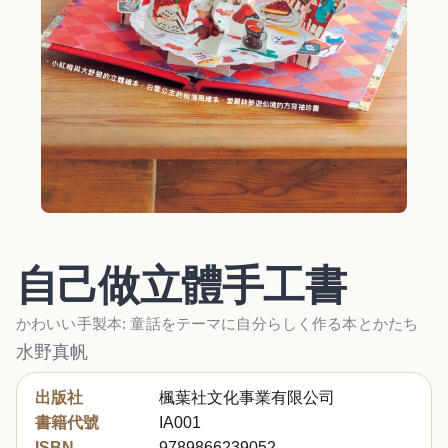
自己做立體手工書
かわいい手製本: 童話をテーマに自分らしく作る本とかたち
水野真帆
出版社
楓葉社文化事業有限公司
書籍代號
IA001
ISBN
9789866239052