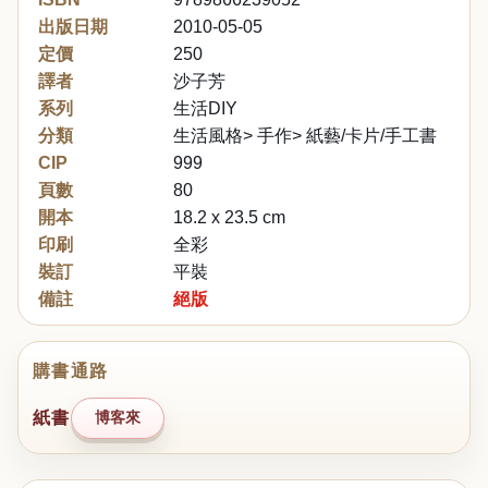
出版日期
2010-05-05
定價
250
譯者
沙子芳
系列
生活DIY
分類
生活風格> 手作> 紙藝/卡片/手工書
CIP
999
頁數
80
開本
18.2 x 23.5 cm
印刷
全彩
裝訂
平裝
備註
絕版
購書通路
紙書
博客來