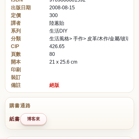
出版日期
2008-08-15
定價
300
譯者
陸蕙貽
系列
生活DIY
分類
生活風格> 手作> 皮革/木作/金屬/玻璃
CIP
426.65
頁數
80
開本
21 x 25.6 cm
印刷
裝訂
備註
絕版
購書通路
紙書
博客來