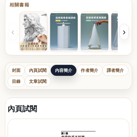
相關書籍
‹
›
封面
內頁試閱
內容簡介
作者簡介
譯者簡介
目錄
文章試閱
內頁試閱