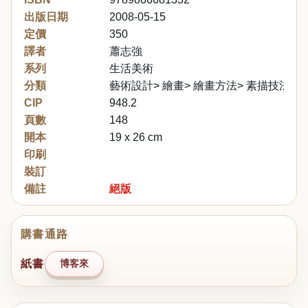
出版日期
2008-05-15
定價
350
譯者
蕭志強
系列
生活美術
分類
藝術設計> 繪畫> 繪畫方法> 素描技法
CIP
948.2
頁數
148
開本
19 x 26 cm
印刷
裝訂
備註
絕版
購書通路
紙書
博客來