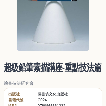
超級鉛筆素描講座-重點技法篇
繪畫技法研究會
出版社
楓書坊文化出版社
書籍代號
G024
ISBN
9789866681332