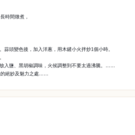
以長時間燉煮，
炒。蒜頭變色後，加入洋蔥，用木鏟小火拌炒1個小時。
味。
、放入鹽、黑胡椒調味，火候調整到不要太過沸騰。……
理的絕妙及魅力之處……