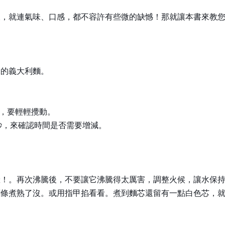
樣，就連氣味、口感，都不容許有些微的缺憾！那就讓本書來教
味的義大利麵。
黏，要輕輕攪動。
0秒，來確認時間是否需要增減。
囉！。再次沸騰後，不要讓它沸騰得太厲害，調整火候，讓水保
煮熟了沒。或用指甲掐看看。煮到麵芯還留有一點白色芯，就算是最