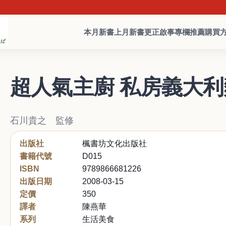
本月新書
上月新書
更正啟事
專欄推薦
購買
超人氣主廚 私房義大利
石川貴之 監修
出版社
楓書坊文化出版社
書籍代號
D015
ISBN
9789866681226
出版日期
2008-03-15
定價
350
譯者
陳燕華
系列
生活美食