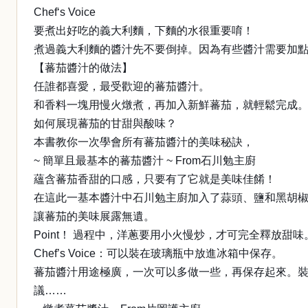
Chef‘s Voice
要煮出好吃的義大利麵，下麵的水很重要唷！
煮過義大利麵的醬汁先不要倒掉。因為有些醬汁需要加
【蕃茄醬汁的做法】
任誰都喜愛，最受歡迎的蕃茄醬汁。
和香料一塊用慢火燉煮，再加入新鮮蕃茄，就輕鬆完成
如何展現蕃茄的甘甜與酸味？
本書教你一次學會所有蕃茄醬汁的美味秘訣，
~ 簡單且最基本的蕃茄醬汁 ~ From石川勉主廚
蘊含蕃茄香甜的口感，只要有了它就是美味佳餚！
在這此一基本醬汁中石川勉主廚加入了蒜頭、鹽和黑胡
讓蕃茄的美味展露無遺。
Point！ 過程中，洋蔥要用小火慢炒，才可完全釋放甜味
Chef’s Voice：可以裝在玻璃瓶中放進冰箱中保存。
蕃茄醬汁用途極廣，一次可以多做一些，再保存起來。裝
議……