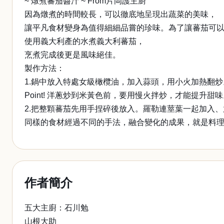
~ 燉煮蕃茄醬汁 ~ From片岡護主廚
因為燉煮的時間較長，可以徹底地呈現出蔬菜的美味，
讓平凡食材變身為值得細細品嘗的珍味。為了讓蕃茄可
使用義大利產的水煮義大利蕃茄，
烹煮完成後更是風味絕佳。
製作方法：
1.鍋中放入特處女級橄欖油，加入蒜頭，用小火加熱翻
Point! 洋蔥炒到米黃色前，要用慢火拌炒，才能提升甜
2.把整顆蕃茄先用手捏碎後放入。羅勒連莖葉一起加入
同樣的食材經過不同的手法，融合變化的成果，就是料
作者簡介
五大主廚：石川勉
山根大助