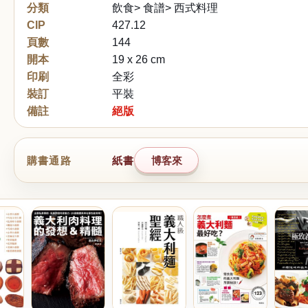
分類
飲食> 食譜> 西式料理
CIP
427.12
頁數
144
開本
19 x 26 cm
印刷
全彩
裝訂
平裝
備註
絕版
購書通路
紙書
博客來