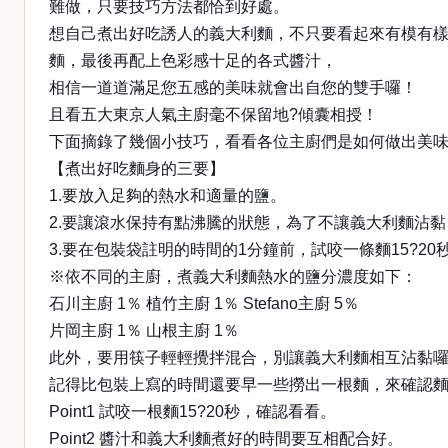
難做，只要技巧方法都恰到好處。
想自己煮出好吃誘人的義大利麵，不只要看起來有模有
麵，最後再配上色彩感十足的各式醬汁，
相信一道道滿足您五感的美味就會出自您的雙手囉！
且看五大東京人氣主廚毫不保留地?傾囊相授！
下面摘錄了幾個小技巧，看看各位主廚們是如何做出美
【煮出好吃麵身的三要】
1.要放入足夠的熱水和適量的鹽。
2.要讓滾水保持有點沸騰的狀態，為了不讓義大利麵沾
3.要在包裝袋註明的時間的1分鐘前，試咬一條麵15?2
※依不同的主廚，煮義大利麵熱水的鹽分濃度如下：
石川主廚 1％ 植竹主廚 1％ Stefano主廚 5％
片岡主廚 1％ 山根主廚 1％
此外，要用筷子輕輕攪拌混合，別讓義大利麵相互沾黏
記得比包裝上寫的時間還要早一些撈出一根麵，來確認麵條
Point1 試咬一根麵15?20秒，確認看看。
Point2 醬汁和義大利麵煮好的時間要互相配合好。