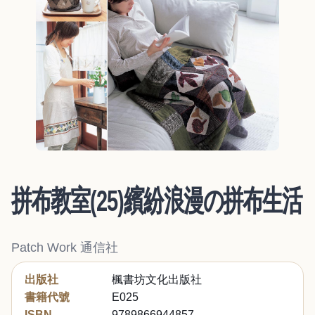
拼布教室(25)繽紛浪漫の拼布生活
Patch Work 通信社
出版社
楓書坊文化出版社
書籍代號
E025
ISBN
9789866944857