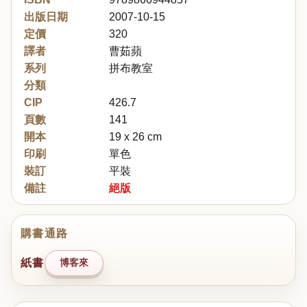
出版日期
2007-10-15
定價
320
譯者
曹茹蘋
系列
拼布教室
分類
CIP
426.7
頁數
141
開本
19 x 26 cm
印刷
單色
裝訂
平裝
備註
絕版
購書通路
紙書
博客來