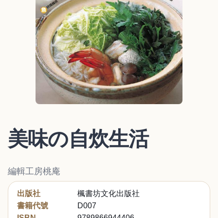
美味の自炊生活
編輯工房桃庵
出版社
楓書坊文化出版社
書籍代號
D007
ISBN
9789866944406