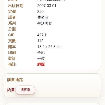
出版日期
2007-03-01
定價
250
譯者
曹茹蘋
系列
生活美食
分類
CIP
427.1
頁數
112
開本
18.2 x 25.8 cm
印刷
全彩
裝訂
平裝
備註
絕版
購書通路
紙書
博客來