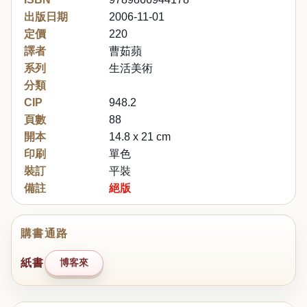
出版日期
2006-11-01
定價
220
譯者
曹茹蘋
系列
生活美術
分類
CIP
948.2
頁數
88
開本
14.8 x 21 cm
印刷
單色
裝訂
平裝
備註
絕版
購書通路
紙書
博客來