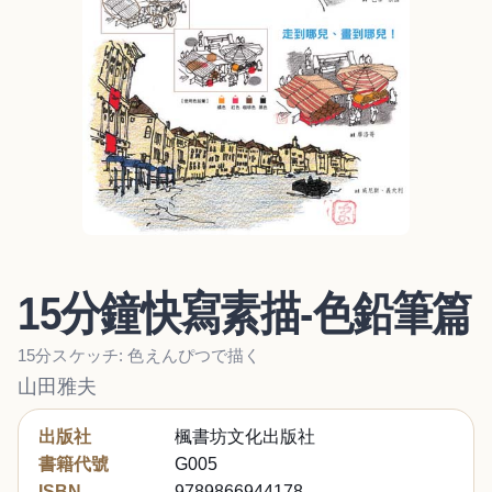
15分鐘快寫素描-色鉛筆篇
15分スケッチ: 色えんぴつで描く
山田雅夫
出版社
楓書坊文化出版社
書籍代號
G005
ISBN
9789866944178