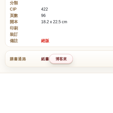
分類
CIP
422
頁數
96
開本
18.2 x 22.5 cm
印刷
裝訂
備註
絕版
購書通路
紙書
博客來