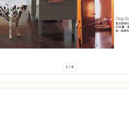
1
/ 8
！