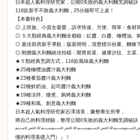
日本超人氣料理研究家，公開0失敗的義大利麵烹調秘訣
118款新手不敗義大利麵，25分鐘即可上桌！
【本書特色】
◎ 上班族、小資女最愛，訴求快速、方便、簡單：食材
◎ ５大類經典義大利麵全都錄：紅醬、白醬、橄欖油、焗
◎ 最佳廚房新手導航：版面簡明，清楚標示份量、麵條
◎ 附贈義大利麵絕佳拍檔：開胃前菜、健康沙拉、主菜
★５類經典烹調方式，118款風味義大利麵
★25種橄欖油醬汁義大利麵
★23種番茄醬汁義大利麵
★22種鮮奶油、起司醬汁義大利麵
★19種涼拌、燉煮、焗烤義大利麵
★29種和風、創意義大利麵
日本超人氣料理研究家石澤清美，彙整畢生所學，
將自己的料理經驗，整理公開0失敗的義大利麵烹調秘訣
﷽﷽﷽
懂的料理基礎入門）』！