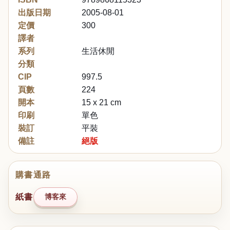
出版日期
2005-08-01
定價
300
譯者
系列
生活休閒
分類
CIP
997.5
頁數
224
開本
15 x 21 cm
印刷
單色
裝訂
平裝
備註
絕版
購書通路
紙書
博客來