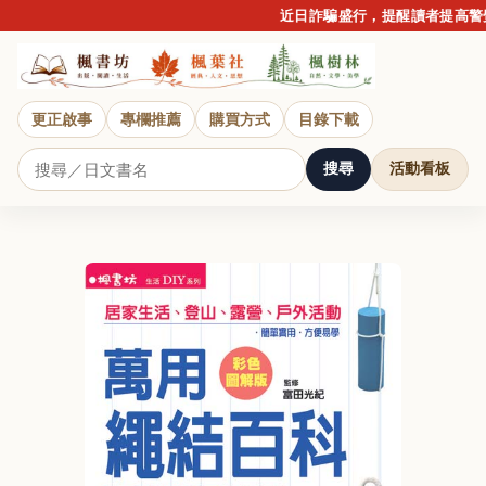
近日詐騙盛行，提醒讀者提高警覺
更正啟事
專欄推薦
購買方式
目錄下載
搜尋
活動看板