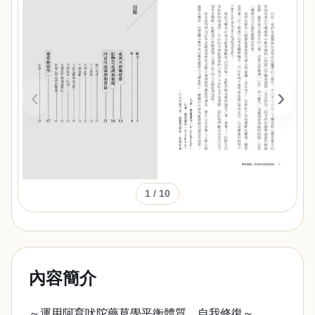
‹
›
1
/ 10
內容簡介
～運用阿育吠陀藥草學平衡體質、自我修復～