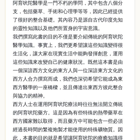
阿育吠陀醫學是一門不朽的學問，其中包含八個分
支，包括藥草、手術和心理學等等，因此已經提供
了很好的整合基礎。其內容乃是源自古代印度先知
的靈性知識以及他們所置身的宇宙意識。
我們撰寫此書的目的不僅是要介紹傳統的阿育吠陀
醫學知識。事實上，我們更希望讓這些知識變得很
生活化，讓大家在現實生活中能夠發揮創意，運用
這些知識來改變自己的健康狀況。既然這本書是由
一個深諳西方文化的東方人與一位深諳東方文化的
西方人合力撰寫而成，我們也深切希望它能成為東
西方醫學的一座橋樑，並且傳達出東西方彼此整合
與協力的精神。
西方人士在運用阿育吠陀療法時往往無法開立傳統
的阿育吠陀藥方。這是因為有些特殊的熱帶藥草在
西方國家難以取得，而且藥方中可能包含一些必須
經過長時間的繁複炮製才能使用的特殊礦物質。因
此，本書的目的就是希望讓阿育吠陀的療癒知識得