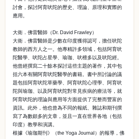
討會，探討阿育吠陀的歷史、理論、原理和實際的
應用。
大衛．佛雷醫師（Dr. David Frawley）
大衛．佛雷醫師是少數在印度獲得認可，擔任吠陀
教師的西方人之一。他專精許多領域，包括阿育吠
陀醫學、吠陀占星學、瑜珈、吠檀多以及吠陀經。
他曾經撰寫二十餘本探討這些主題的著作，其中包
括六本有關阿育吠陀醫學的書籍。書中所討論的議
題包括阿育吠陀草藥學、阿育吠陀心理學、阿育吠
陀與瑜珈、以及阿育吠陀對常見疾病的療法等，就
阿育吠陀的理論與應用等方面提供了完整而豐富的
資訊。此外，他也曾為不同的報紙、雜誌和期刊撰
寫了為數頗多的文章，並且一直在世界各地（包括
印度）教學和演講。
根據《瑜珈期刊》（the Yoga Journal）的報導，佛