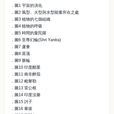
．圖1 宇宙的演化
．圖2 風型、火型與水型能量所在之處
．圖3 植物的七個組織
．圖4 植物的呼吸
．圖5 時間的曼陀羅
．圖6 至尊幻輪(Shri Yantra)
．圖7 蘆薈
．圖8 菖蒲
．圖9 脈輪
．圖10 印度醋栗
．圖11 南非醉茄
．圖12 毗黎勒
．圖13 雷公根
．圖14 印度沒藥
．圖15 訶子
．圖16 蓽拔