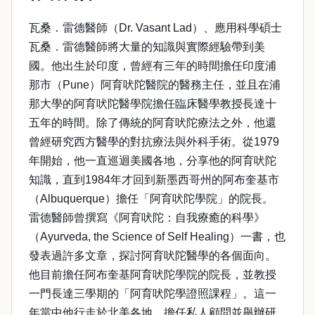
瓦桑．雷德醫師（Dr. Vasant Lad）、應用科學碩士
瓦桑．雷德醫師將大量的知識與實際經驗帶到美
國。他出生於印度，曾經有三年的時間擔任印度浦
那市（Pune）阿育吠陀醫院的醫務主任，並且在浦
那大學的阿育吠陀醫學院擔任臨床醫學教授長達十
五年的時間。除了傳統的阿育吠陀療法之外，他還
曾經研究西方醫學的對抗療法與外科手術。從1979
年開始，他一直巡迴美國各地，分享他的阿育吠陀
知識，直到1984年才回到新墨西哥州的阿布奎基市
（Albuquerque）擔任「阿育吠陀學院」的院長。
雷德醫師曾撰寫《阿育吠陀：自我療癒的科學》
（Ayurveda, the Science of Self Healing）一書，也
發表過許多文章，探討阿育吠陀醫學的各個面向。
他目前擔任阿布奎基阿育吠陀學院的院長，並教授
一門長達三學期的「阿育吠陀學證照課程」。這一
年當中他行走於北美各地，擔任私人顧問並舉辦研