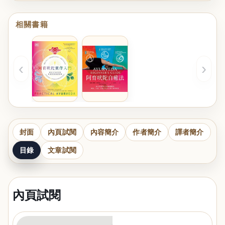
相關書籍
‹
›
封面
內頁試閱
內容簡介
作者簡介
譯者簡介
目錄
文章試閱
內頁試閱