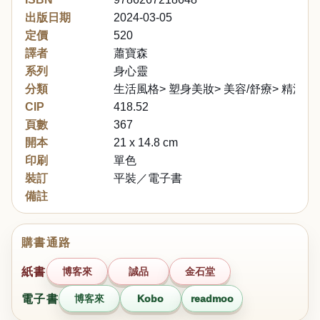
出版日期
2024-03-05
定價
520
譯者
蕭寶森
系列
身心靈
分類
生活風格> 塑身美妝> 美容/舒療> 精油芳
CIP
418.52
頁數
367
開本
21 x 14.8 cm
印刷
單色
裝訂
平裝／電子書
備註
購書通路
紙書
博客來
誠品
金石堂
電子書
博客來
Kobo
readmoo