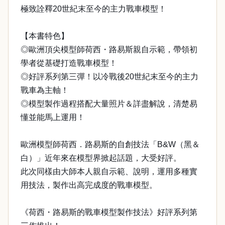
極致詮釋20世紀末至今的主力戰車模型！
【本書特色】
◎歐洲頂尖模型師荷西・路易斯親自示範，帶領初
學者從基礎打造戰車模型！
◎好評系列第三彈！以冷戰後20世紀末至今的主力
戰車為主軸！
◎模型製作過程搭配大量照片＆詳盡解說，清楚易
懂並能馬上運用！
歐洲模型師荷西．路易斯的自創技法「B&W（黑＆
白）」近年來在模型界掀起話題，大受好評。
此次同樣由大師本人親自示範、說明，運用多種實
用技法，製作出高完成度的戰車模型。
《荷西・路易斯的戰車模型製作技法》好評系列第