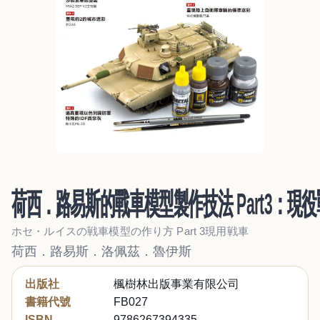
荷西．路易斯的戰車模型製作技法 Part3：現
ホセ・ルイスの戦車模型の作り方 Part 3現用戦車
荷西．路易斯．洛佩茲．魯伊斯
出版社
楓樹林出版事業有限公司
書籍代號
FB027
ISBN
9786267394335