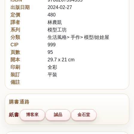
出版日期
2024-02-27
定價
480
譯者
林農凱
系列
模型工坊
分類
生活風格> 手作> 模型/娃娃屋
CIP
999
頁數
95
開本
29.7 x 21 cm
印刷
全彩
裝訂
平裝
備註
購書通路
紙書
博客來
誠品
金石堂