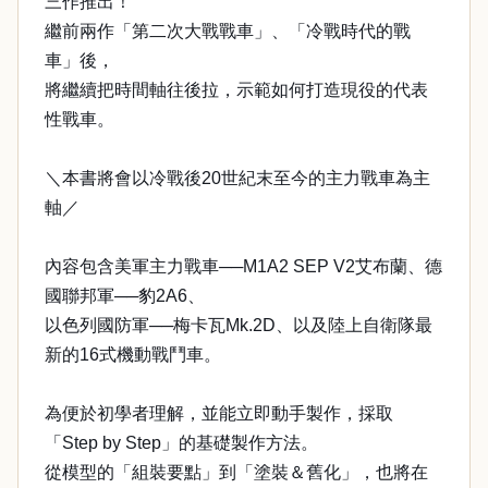
三作推出！
繼前兩作「第二次大戰戰車」、「冷戰時代的戰
車」後，
將繼續把時間軸往後拉，示範如何打造現役的代表
性戰車。
＼本書將會以冷戰後20世紀末至今的主力戰車為主
軸／
內容包含美軍主力戰車──M1A2 SEP V2艾布蘭、德
國聯邦軍──豹2A6、
以色列國防軍──梅卡瓦Mk.2D、以及陸上自衛隊最
新的16式機動戰鬥車。
為便於初學者理解，並能立即動手製作，採取
「Step by Step」的基礎製作方法。
從模型的「組裝要點」到「塗裝＆舊化」，也將在