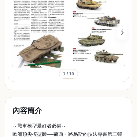
‹
›
1
/ 10
內容簡介
～戰車模型愛好者必備～
歐洲頂尖模型師──荷西・路易斯的技法專書第三彈