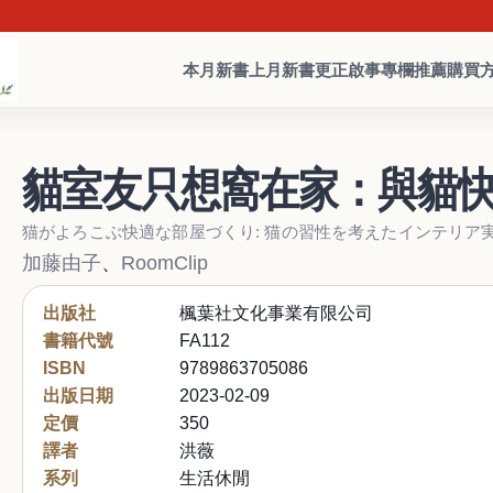
本月新書
上月新書
更正啟事
專欄推薦
購買
貓室友只想窩在家：與貓快
猫がよろこぶ快適な部屋づくり: 猫の習性を考えたインテリア実
加藤由子
、
RoomClip
出版社
楓葉社文化事業有限公司
書籍代號
FA112
ISBN
9789863705086
出版日期
2023-02-09
定價
350
譯者
洪薇
系列
生活休閒