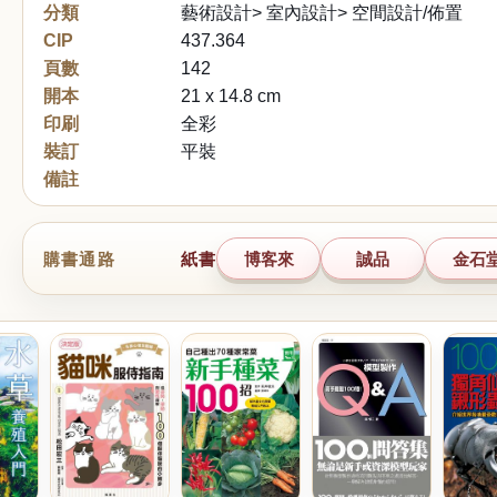
分類
藝術設計> 室內設計> 空間設計/佈置
CIP
437.364
頁數
142
開本
21 x 14.8 cm
印刷
全彩
裝訂
平裝
備註
購書通路
紙書
博客來
誠品
金石