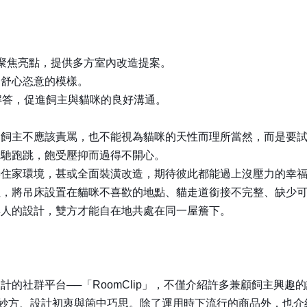
計，聚焦亮點，提供多方室內改造提案。
內舒心恣意的模樣。
解答，促進飼主與貓咪的良好溝通。
主不應該責罵，也不能視為貓咪的天性而理所當然，而是要試著
奔馳跑跳，飽受壓抑而過得不開心。
家環境，甚或全面裝潢改造，期待彼此都能過上沒壓力的幸福
將吊床設置在貓咪不喜歡的地點、貓走道銜接不完整、缺少可
與人的設計，雙方才能自在地共處在同一屋簷下。
社群平台──「RoomClip」，不僅介紹許多兼顧飼主興趣
方、設計初衷與箇中巧思。除了運用時下流行的商品外，也介紹