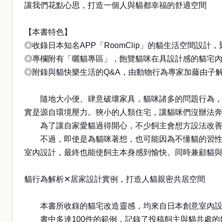
讓我們花點心思，打造一個人與貓都幸福的舒適空間
【本書特色】
◎收錄日本知名APP「RoomClip」的貓生活空間設
◎專欄附有「曬貓專區」，飽覽貓咪在具設計感的貓宅
◎附錄與貓快樂生活的Q&A，由動物行為專家加藤由子
隨地大小便、肆意破壞家具，貓咪諸多的問題行為，飼
實是源自環境壓力。狹小的人類住宅，讓貓咪們沒辦法
為了讓自家愛貓過得開心，不少飼主會想方設法改善住
不過，即使是為貓咪著想，也可能因為不懂貓的習性，
室內設計，最終也能使飼主本身感到愉快。同時兼顧貓
貓行為解析✕居家設計實例，打造人貓親密共居空間
本書所收錄的貓宅改造靈感，均來自日本創意室內設計的
書中多達100件的範例，記錄了投稿飼主與貓共處的妙