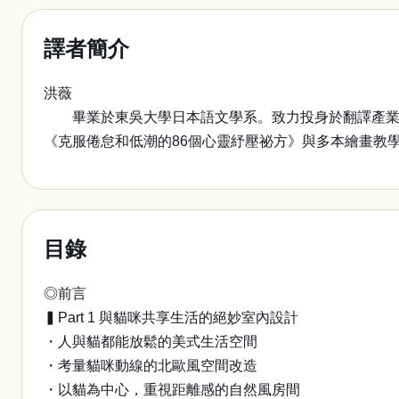
譯者簡介
洪薇
畢業於東吳大學日本語文學系。致力投身於翻譯產業，
《克服倦怠和低潮的86個心靈紓壓祕方》與多本繪畫教
目錄
◎前言
▍Part 1 與貓咪共享生活的絕妙室內設計
・人與貓都能放鬆的美式生活空間
・考量貓咪動線的北歐風空間改造
・以貓為中心，重視距離感的自然風房間