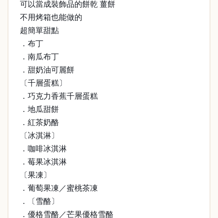
可以當成裝飾品的餅乾 薑餅
不用烤箱也能做的
超簡單甜點
．布丁
．南瓜布丁
．甜奶油可麗餅
〔千層蛋糕〕
．巧克力香蕉千層蛋糕
．地瓜甜餅
．紅茶奶酪
〔冰淇淋〕
．咖啡冰淇淋
．莓果冰淇淋
〔果凍〕
．葡萄果凍／蜜桃茶凍
．〔雪酪〕
．優格雪酪／芒果優格雪酪