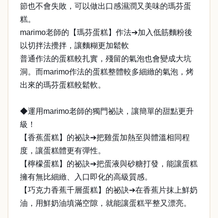
節也不會失敗，可以做出口感濕潤又美味的瑪芬蛋
糕。
marimo老師的【瑪芬蛋糕】作法➔加入低筋麵粉後
以切拌法攪拌，讓麵糊更加鬆軟
普通作法的蛋糕較扎實，殘留的氣泡也會變成大坑
洞。而marimo作法的蛋糕整體較多細緻的氣泡，烤
出來的瑪芬蛋糕較鬆軟。
◆運用marimo老師的獨門祕訣，讓簡單的甜點更升
級！
【香蕉蛋糕】的祕訣➔把雞蛋加熱至與體溫相同程
度，讓蛋糕體更有彈性。
【檸檬蛋糕】的祕訣➔把蛋液與砂糖打發，能讓蛋糕
擁有無比細緻、入口即化的高級質感。
【巧克力香蕉千層蛋糕】的祕訣➔在香蕉片抹上鮮奶
油，用鮮奶油填滿空隙，就能讓蛋糕平整又漂亮。