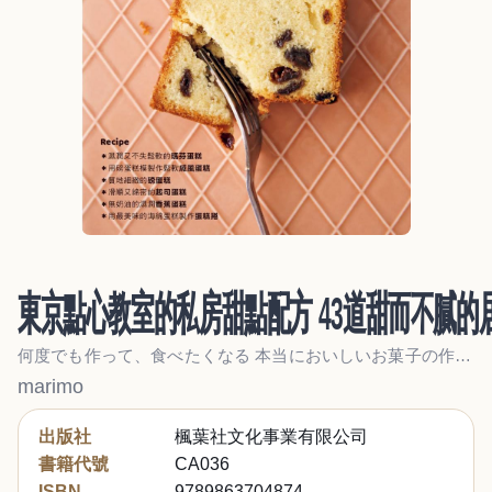
東京點心教室的私房甜點配方 43道甜而不膩的
何度でも作って、食べたくなる 本当においしいお菓子の作り方
marimo
出版社
楓葉社文化事業有限公司
書籍代號
CA036
ISBN
9789863704874