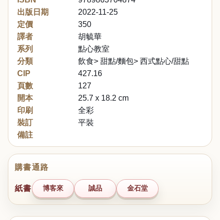
出版日期
2022-11-25
定價
350
譯者
胡毓華
系列
點心教室
分類
飲食> 甜點/麵包> 西式點心/甜點
CIP
427.16
頁數
127
開本
25.7 x 18.2 cm
印刷
全彩
裝訂
平裝
備註
購書通路
紙書
博客來
誠品
金石堂