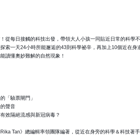
作！從每日接觸的科技出發，帶領大人小孩一同貼近日常的科學
索一天24小時所能邂逅的43則科學祕辛，再加上10個近在身
就能讀懂奧妙難解的自然現象！
過的「驗票閘門」
方的聲音
能有效隔絕流感與新冠病毒？
ika Tan》總編輯率領團隊編著，從近在身旁的科學＆科技著