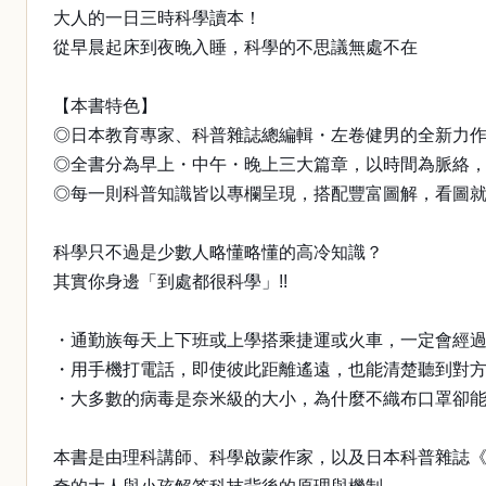
大人的一日三時科學讀本！
從早晨起床到夜晚入睡，科學的不思議無處不在
【本書特色】
◎日本教育專家、科普雜誌總編輯・左卷健男的全新力
◎全書分為早上・中午・晚上三大篇章，以時間為脈絡，探
◎每一則科普知識皆以專欄呈現，搭配豐富圖解，看圖
科學只不過是少數人略懂略懂的高冷知識？
其實你身邊「到處都很科學」!!
・通勤族每天上下班或上學搭乘捷運或火車，一定會經
・用手機打電話，即使彼此距離遙遠，也能清楚聽到對
・大多數的病毒是奈米級的大小，為什麼不織布口罩卻
本書是由理科講師、科學啟蒙作家，以及日本科普雜誌《R