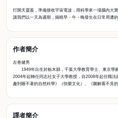
打開天靈蓋，準備接收宇宙電波，用科學來一場腦內大
讓我們以一天為週期，揭曉早・午・晚發生在日常周遭
作者簡介
左卷健男
1949年出生於栃木縣，千葉大學教育學士、東京學藝
2004年起轉任同志社女子大學教授，自2008年起任
趣到睡不著的自然科學》（快樂文化）、《圖解看不見
譯者簡介