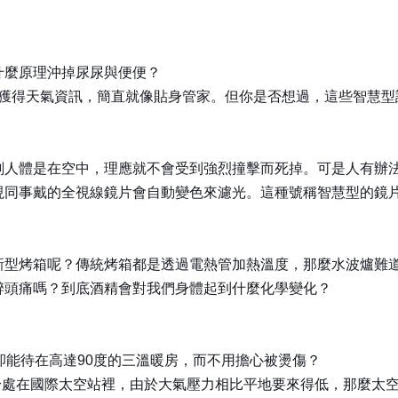
什麼原理沖掉尿尿與便便？
立即獲得天氣資訊，簡直就像貼身管家。但你是否想過，這些智慧
刻人體是在空中，理應就不會受到強烈撞擊而死掉。可是人有辦
現同事戴的全視線鏡片會自動變色來濾光。這種號稱智慧型的鏡
新型烤箱呢？傳統烤箱都是透過電熱管加熱溫度，那麼水波爐難
醉頭痛嗎？到底酒精會對我們身體起到什麼化學變化？
卻能待在高達90度的三溫暖房，而不用擔心被燙傷？
人身處在國際太空站裡，由於大氣壓力相比平地要來得低，那麼太