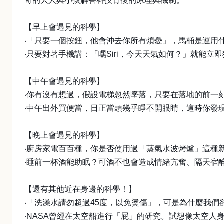
奇的大人與小孩解答科技背後的原理與機制。
【早上會遇見的科學】
‧「只要一個按鈕，他會沖去你所有煩憂」，馬桶是運用
‧只要對著手機講：「嘿Siri，今天天氣如何？」就能
【中午會遇見的科學】
‧你有沒有想過，假設電梯忽然墜落，只要在落地的前一
‧中午出外買便當，日正當頭幾乎睜不開眼睛，這時你發
【晚上會遇見的科學】
‧廚房家電百百種，你是否使用過「蒸氣水波烤爐」這種
‧睡前一杯酒能助眠？可酒不也會造成情緒亢奮、隔天宿
【還有其他近在身邊的科學！】
‧「洗澡水請勿超過45度，以免燙傷」，可是為什麼我們
‧NASA曾經在太空船進行「屁」的研究。試想像太空