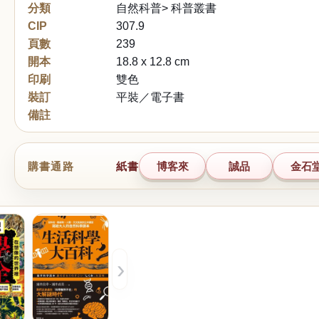
分類
自然科普> 科普叢書
CIP
307.9
頁數
239
開本
18.8 x 12.8 cm
印刷
雙色
裝訂
平裝／電子書
備註
購書通路
紙書
博客來
誠品
金石
›