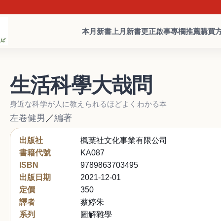
本月新書
上月新書
更正啟事
專欄推薦
購買
生活科學大哉問
身近な科学が人に教えられるほどよくわかる本
左卷健男
／
編著
出版社
楓葉社文化事業有限公司
書籍代號
KA087
ISBN
9789863703495
出版日期
2021-12-01
定價
350
譯者
蔡婷朱
系列
圖解雜學