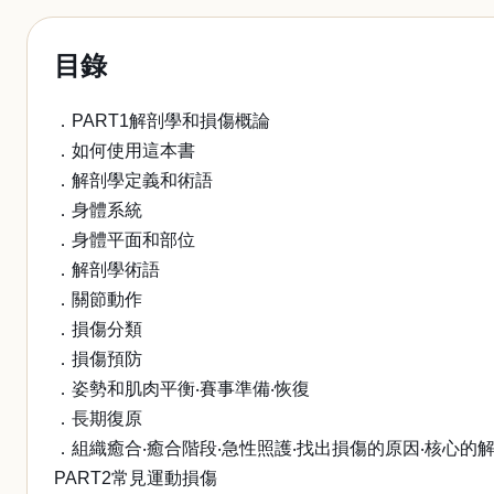
目錄
．PART1解剖學和損傷概論
．如何使用這本書
．解剖學定義和術語
．身體系統
．身體平面和部位
．解剖學術語
．關節動作
．損傷分類
．損傷預防
．姿勢和肌肉平衡‧賽事準備‧恢復
．長期復原
．組織癒合‧癒合階段‧急性照護‧找出損傷的原因‧核心的
PART2常見運動損傷