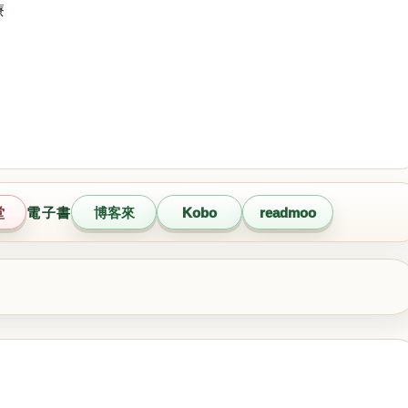
療
堂
電子書
博客來
Kobo
readmoo