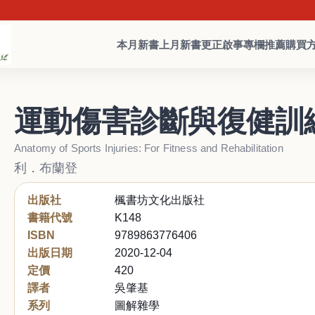
本月新書
上月新書
更正啟事
專欄推薦
購買
運動傷害診斷與復健訓
Anatomy of Sports Injuries: For Fitness and Rehabilitation
利．布蘭登
出版社
楓書坊文化出版社
書籍代號
K148
ISBN
9789863776406
出版日期
2020-12-04
定價
420
譯者
吳肇基
系列
圖解雜學