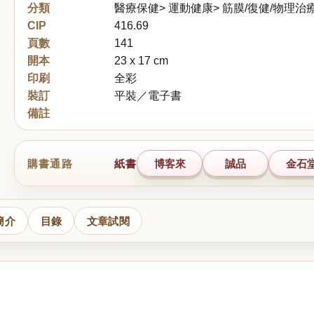
分類
醫療保健> 運動健康> 筋膜/復健/物理治
CIP
416.69
頁數
141
開本
23 x 17 cm
印刷
全彩
裝訂
平裝／電子書
備註
購書通路
紙書
博客來
誠品
金石
簡介
目錄
文章試閱