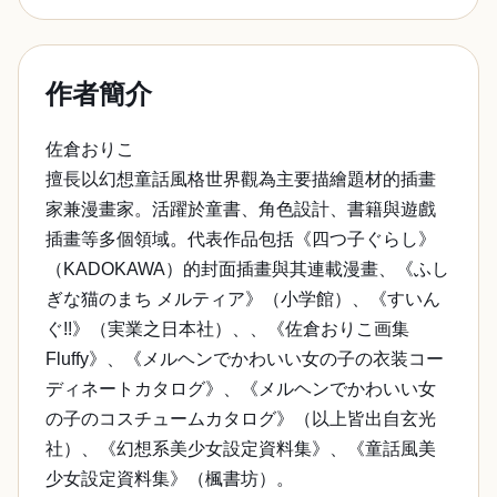
作者簡介
佐倉おりこ
擅長以幻想童話風格世界觀為主要描繪題材的插畫
家兼漫畫家。活躍於童書、角色設計、書籍與遊戲
插畫等多個領域。代表作品包括《四つ子ぐらし》
（KADOKAWA）的封面插畫與其連載漫畫、《ふし
ぎな猫のまち メルティア》（小学館）、《すいん
ぐ!!》（実業之日本社）、、《佐倉おりこ画集
Fluffy》、《メルヘンでかわいい女の子の衣装コー
ディネートカタログ》、《メルヘンでかわいい女
の子のコスチュームカタログ》（以上皆出自玄光
社）、《幻想系美少女設定資料集》、《童話風美
少女設定資料集》（楓書坊）。