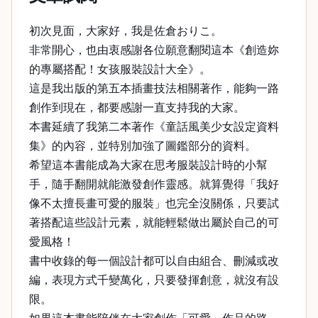
初次見面，大家好，我是佐倉おりこ。
非常開心，也由衷感謝各位願意翻閱這本《創造妳
的專屬搭配！女孩服裝設計大全》。
這是我出版的第五本插畫技法相關著作，能夠一路
創作到現在，都要感謝一直支持我的大家。
本書延續了我第二本著作《童話風美少女設定資料
集》的內容，並特別加強了圖鑑部分的資料。
希望這本書能成為大家在思考服裝設計時的小幫
手，隨手翻開就能激發創作靈感。就算覺得「我好
像不太擅長畫可愛的服裝」也完全沒關係，只要試
著搭配這些設計元素，就能輕鬆做出屬於自己的可
愛風格！
書中收錄的每一個設計都可以自由組合、刪減或改
編，表現方式千變萬化，只要發揮創意，就沒有設
限。