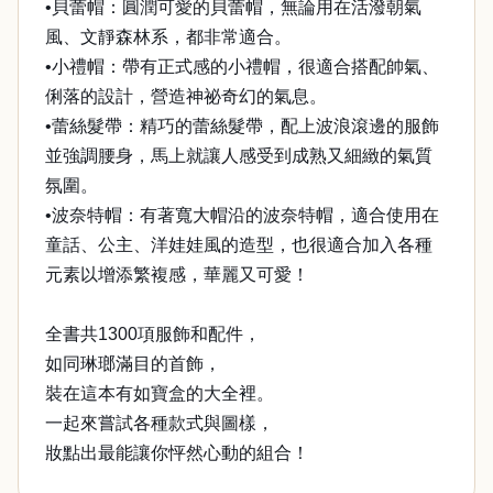
•貝蕾帽：圓潤可愛的貝蕾帽，無論用在活潑朝氣
風、文靜森林系，都非常適合。
•小禮帽：帶有正式感的小禮帽，很適合搭配帥氣、
俐落的設計，營造神祕奇幻的氣息。
•蕾絲髮帶：精巧的蕾絲髮帶，配上波浪滾邊的服飾
並強調腰身，馬上就讓人感受到成熟又細緻的氣質
氛圍。
•波奈特帽：有著寬大帽沿的波奈特帽，適合使用在
童話、公主、洋娃娃風的造型，也很適合加入各種
元素以增添繁複感，華麗又可愛！
全書共1300項服飾和配件，
如同琳瑯滿目的首飾，
裝在這本有如寶盒的大全裡。
一起來嘗試各種款式與圖樣，
妝點出最能讓你怦然心動的組合！