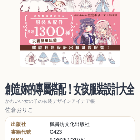
創造妳的專屬搭配！女孩服裝設計大全
かわいい女の子の衣装デザインアイデア帳
佐倉おりこ
出版社
楓書坊文化出版社
書籍代號
G423
ISBN
9786267730751