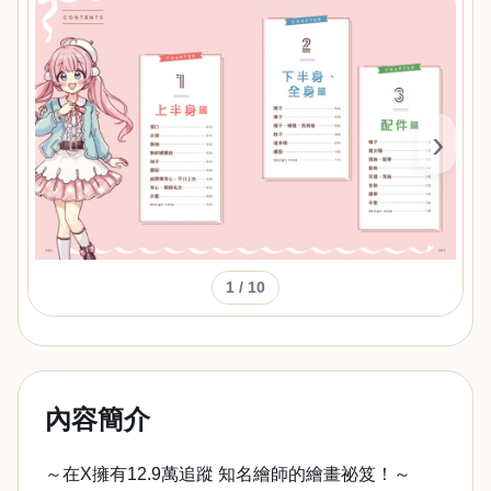
‹
›
1
/ 10
內容簡介
～在X擁有12.9萬追蹤 知名繪師的繪畫祕笈！～