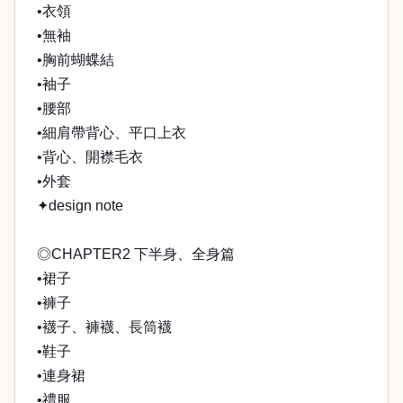
•衣領
•無袖
•胸前蝴蝶結
•袖子
•腰部
•細肩帶背心、平口上衣
•背心、開襟毛衣
•外套
✦design note
◎CHAPTER2 下半身、全身篇
•裙子
•褲子
•襪子、褲襪、長筒襪
•鞋子
•連身裙
•禮服