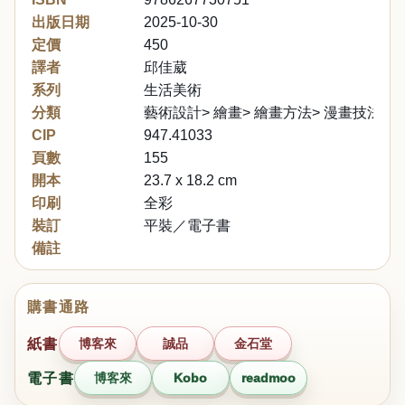
出版日期
2025-10-30
定價
450
譯者
邱佳葳
系列
生活美術
分類
藝術設計> 繪畫> 繪畫方法> 漫畫技法
CIP
947.41033
頁數
155
開本
23.7 x 18.2 cm
印刷
全彩
裝訂
平裝／電子書
備註
購書通路
紙書
博客來
誠品
金石堂
電子書
博客來
Kobo
readmoo