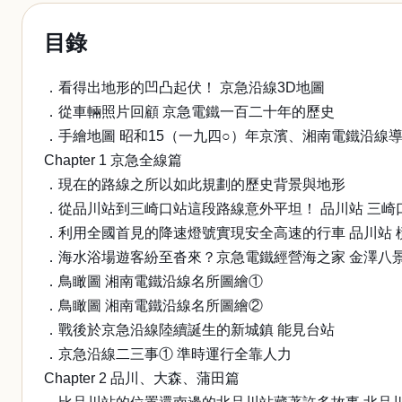
目錄
．看得出地形的凹凸起伏！ 京急沿線3D地圖
．從車輛照片回顧 京急電鐵一百二十年的歷史
．手繪地圖 昭和15（一九四○）年京濱、湘南電鐵沿線
Chapter 1 京急全線篇
．現在的路線之所以如此規劃的歷史背景與地形
．從品川站到三崎口站這段路線意外平坦！ 品川站 三崎
．利用全國首見的降速燈號實現安全高速的行車 品川站 
．海水浴場遊客紛至沓來？京急電鐵經營海之家 金澤八景
．鳥瞰圖 湘南電鐵沿線名所圖繪①
．鳥瞰圖 湘南電鐵沿線名所圖繪②
．戰後於京急沿線陸續誕生的新城鎮 能見台站
．京急沿線二三事① 準時運行全靠人力
Chapter 2 品川、大森、蒲田篇