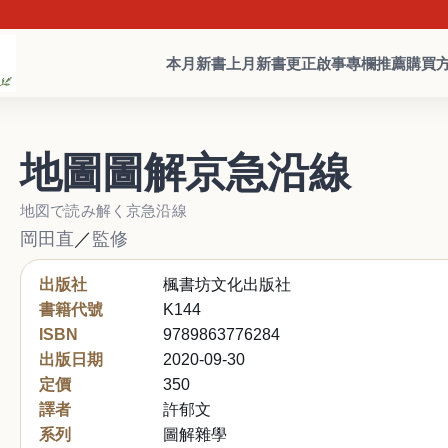
本月新書
上月新書
更正啟事
專欄推薦
購買
地圖圖解京急沿線
地図で読み解く京急沿線
岡田直
／
監修
出版社
楓書坊文化出版社
書籍代號
K144
ISBN
9789863776284
出版日期
2020-09-30
定價
350
譯者
許郁文
系列
圖解雜學