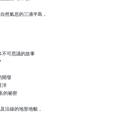
大自然氣息的三浦半島，
多不可思議的故事
？
的開發
汪洋
名的祕密
以及沿線的地形地貌，