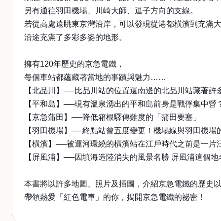
另有通往羽田機場、川崎大師、逗子方向的支線。
若從高處遠眺東京灣沿岸，可以發現從港都橫濱到充滿
沿途充滿了多彩多姿的地形。
擁有120年歷史的京急電鐵，
每個車站都蘊藏著當地的事蹟與魅力……
【北品川】──比品川站的位置還南邊的北品川站藏著許
【平和島】──現有溫泉湧出的平和島前身是戰俘集中營
【京急蒲田】──降低箱根驛傳難度的「蒲田要塞」
【羽田機場】──終點站曾五度變更！機場線與羽田機場
【橫濱】──被運河環繞的橫濱站在江戶時代之前是一片
【屏風浦】──因填海造陸消失的風景名勝 屏風浦這個地
本書將以許多地圖、照片及插圖，介紹京急電鐵的歷史
帶領熱愛「紅色電車」的你，揭開京急電鐵的祕密！