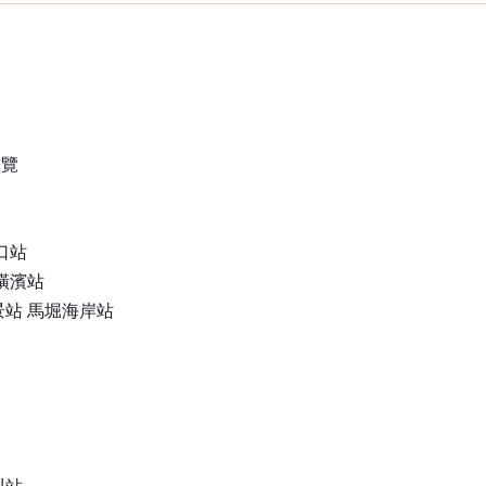
導覽
口站
橫濱站
站 馬堀海岸站