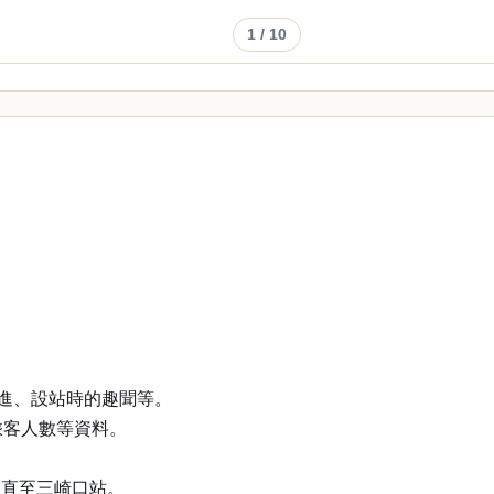
1
/ 10
演進、設站時的趣聞等。
乘客人數等資料。
，直至三崎口站。