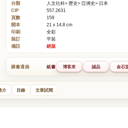
分類
人文社科> 歷史> 亞洲史> 日本
CIP
557.2631
頁數
159
開本
21 x 14.8 cm
印刷
全彩
裝訂
平裝
備註
絕版
購書通路
紙書
博客來
誠品
金石
簡介
目錄
文章試閱