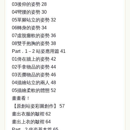
03後仰的姿勢 28
04彎腰的姿勢 30
05單腳站立的姿勢 32
06轉身的姿勢 34
07虛脫癱軟的姿勢 36
08雙手抱胸的姿勢 38
Part．1－2 站姿應用篇 41
01倚在牆上的姿勢 42
02手拿物品的姿勢 44
03丟擲物品的姿勢 46
04描繪站立的兩人 48
05描繪柔軟的體態 52
畫畫看！
【原創站姿彩圖創作】 57
畫出衣服的皺褶 62
畫出上衣的皺褶 64
Part．2 坐姿基本篇 65