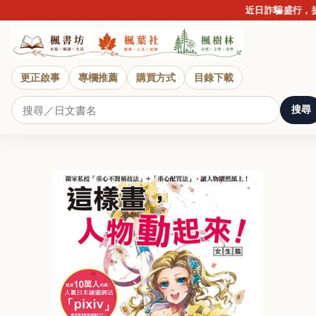
近日詐騙盛行，提
更正啟事
專欄推薦
購買方式
目錄下載
搜尋