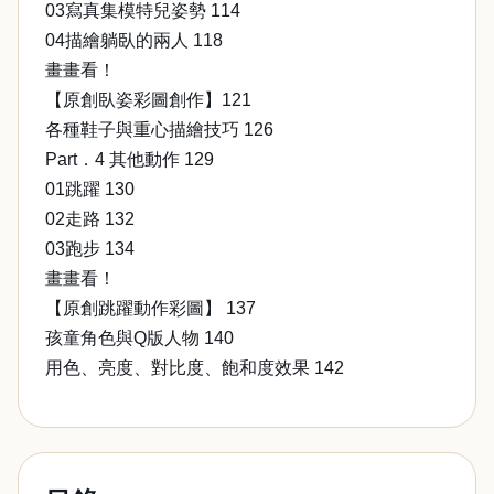
03寫真集模特兒姿勢 114
04描繪躺臥的兩人 118
畫畫看！
【原創臥姿彩圖創作】121
各種鞋子與重心描繪技巧 126
Part．4 其他動作 129
01跳躍 130
02走路 132
03跑步 134
畫畫看！
【原創跳躍動作彩圖】 137
孩童角色與Q版人物 140
用色、亮度、對比度、飽和度效果 142