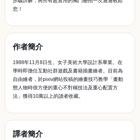
步驟詳解，將所有超實用的獨門秘招一次通通教給
您！
作者簡介
1988年11月8日生。女子美術大學設計系畢業。在
學時即擔任互動社群遊戲及書籍插畫繪者。目前為
自由繪者，於pixiv網站投稿的繪畫技巧教學「畫動
態人物時很方便的重心不對稱技法及重心配置方
法」獲得10萬以上的讀者收藏。
譯者簡介