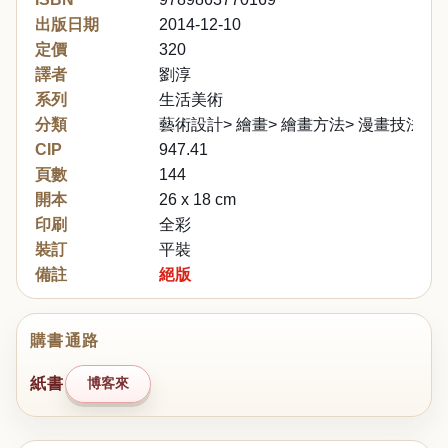
出版日期
2014-12-10
定價
320
譯者
劉淳
系列
生活美術
分類
藝術設計> 繪畫> 繪畫方法> 漫畫技法
CIP
947.41
頁數
144
開本
26 x 18 cm
印刷
全彩
裝訂
平裝
備註
絕版
購書通路
紙書
博客來