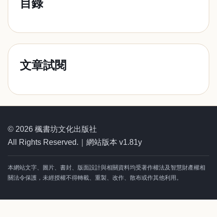
目錄
文章試閱
© 2026 楓書坊文化出版社
All Rights Reserved.｜網站版本 v1.81y
本網站文字、圖片、書封、版面設計與相關資料均受著作權法及智慧財產權相
關法令保護，未經授權不得轉載、重製、改作、散布或作其他利用。