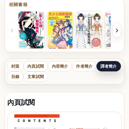
相關書籍
‹
›
封面
內頁試閱
內容簡介
作者簡介
譯者簡介
目錄
文章試閱
內頁試閱