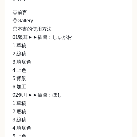
◎前言
◎Gallery
◎本書的使用方法
01狼耳►►插圖：しゅがお
1 草稿
2 線稿
3 填底色
4 上色
5 背景
6 加工
02兔耳►►插圖：ほし
1 草稿
2 底稿
3 線稿
4 填底色
5 上色