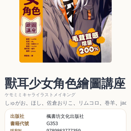
獸耳少女角色繪圖講座
ケモミミキャライラストメイキング
しゅがお
、
ほし
、
佐倉おりこ
、
リムコロ
、
巻羊
、
jaco
出版社
楓書坊文化出版社
書籍代號
G353
ISBN
9789863777359