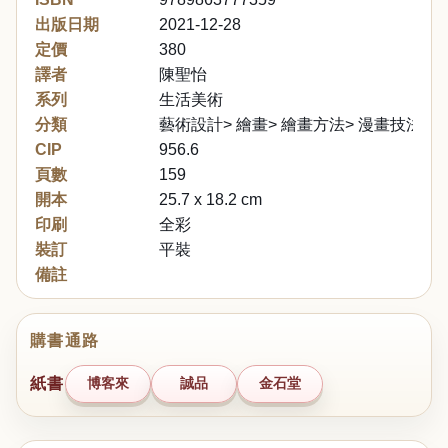
出版日期
2021-12-28
定價
380
譯者
陳聖怡
系列
生活美術
分類
藝術設計> 繪畫> 繪畫方法> 漫畫技法
CIP
956.6
頁數
159
開本
25.7 x 18.2 cm
印刷
全彩
裝訂
平裝
備註
購書通路
紙書
博客來
誠品
金石堂