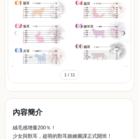
‹
›
1
/ 11
內容簡介
絨毛感增量200％！
少女與獸耳，超萌的獸耳娘繪圖課正式開班！