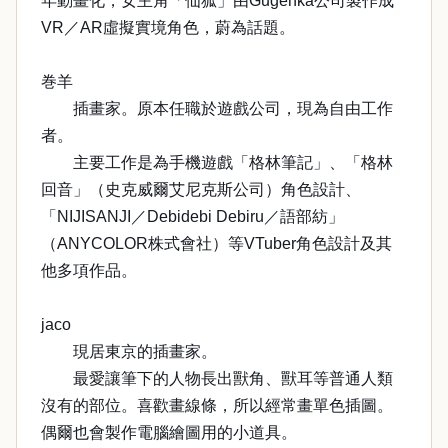
年動畫化，女主角「仙狐」由Gugenka公司製作成
VR／AR虛擬實境角色，蔚為話題。
巻羊
插畫家。原本任職於遊戲公司，現為自由工作
者。
主要工作是為手機遊戲「格林筆記」、「格林
回音」（史克威爾艾尼克斯公司）角色設計、
「NIJISANJI／Debidebi Debiru／語部紡」
（ANYCOLOR株式會社）等VTuber角色設計及其
他多項作品。
jaco
現居東京的插畫家。
最愛讓筆下的人物長出獸角、獸耳等普通人類
沒有的部位。喜歡畫線條，所以經常畫單色插圖。
偶爾也會製作電腦繪圖用的小道具。