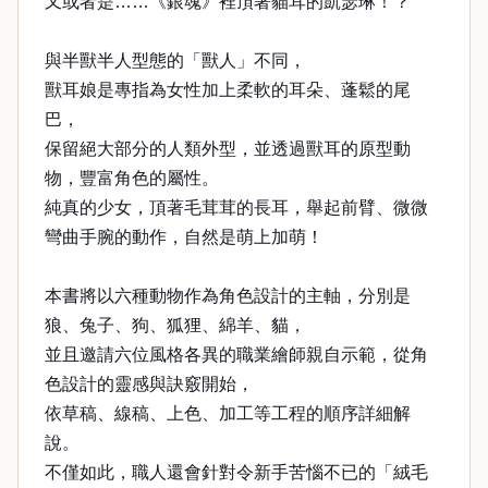
又或者是……《銀魂》裡頂著貓耳的凱瑟琳！？
與半獸半人型態的「獸人」不同，
獸耳娘是專指為女性加上柔軟的耳朵、蓬鬆的尾
巴，
保留絕大部分的人類外型，並透過獸耳的原型動
物，豐富角色的屬性。
純真的少女，頂著毛茸茸的長耳，舉起前臂、微微
彎曲手腕的動作，自然是萌上加萌！
本書將以六種動物作為角色設計的主軸，分別是
狼、兔子、狗、狐狸、綿羊、貓，
並且邀請六位風格各異的職業繪師親自示範，從角
色設計的靈感與訣竅開始，
依草稿、線稿、上色、加工等工程的順序詳細解
說。
不僅如此，職人還會針對令新手苦惱不已的「絨毛