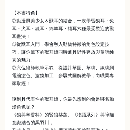
【本書特色】
◎動漫風美少女＆獸耳的結合，一次學習狼耳・兔
耳・犬耳・狐耳・綿羊耳・貓耳六種最受歡迎的獸
耳畫法！
◎從獸耳入門，學會融入動物特徵的角色設定技
巧，讓你筆下的獸耳娘同時兼具野性奔放與童話純
真的魅力。
◎六位繪師執筆示範，從設計草圖、草稿、線稿到
電繪塗色、濾鏡加工，步驟式圖解教學，向職業專
家取經！
說到具代表性的獸耳娘，你最先想到的會是哪名動
漫角色呢？
《狼與辛香料》的賢狼赫蘿、《物語系列》與障貓
意識結合的黑羽川，