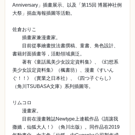
Anniversary」插畫展示、以及「第15回 博麗神社例
大祭」捐血海報插圖等活動。
佐倉おりこ
插畫家兼漫畫家。
目前從事繪畫技法書撰稿、童書、角色設計、
書籍封面插畫等，活動領域廣泛。
著有《童話風美少女設定資料集》、《幻想系
美少女設定資料集》（楓書坊）、漫畫《すいん
ぐ！！》（實業之日本社）、《四つ子ぐらし》
（角川TSUBASA文庫）系列插圖等。
リムコロ
漫畫家。
目前在漫畫雜誌Newtype上連載作品《請讓我
撒嬌，仙狐大人！》（角川出版）。同作品在2019