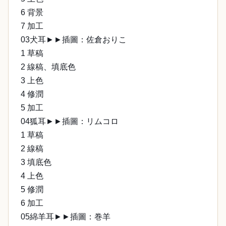
6 背景
7 加工
03犬耳►►插圖：佐倉おりこ
1 草稿
2 線稿、填底色
3 上色
4 修潤
5 加工
04狐耳►►插圖：リムコロ
1 草稿
2 線稿
3 填底色
4 上色
5 修潤
6 加工
05綿羊耳►►插圖：巻羊