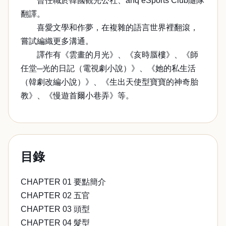
曾任職於韓國觀光公社、ahq eSports Club隨隊
翻譯。
喜愛文學和作夢，在複雜的語言世界裡翻滾，
嘗試編織更多溝通。
譯作有《雲畫的月光》、《亥時蜃樓》、《師
任堂─光的日記（電視劇小說）》、《她的私生活
（韓劇改編小說）》、《生出天使型寶寶的神奇胎
教》、《慢遊首爾小巷弄》等。
目錄
CHAPTER 01 要點簡介
CHAPTER 02 五官
CHAPTER 03 頭型
CHAPTER 04 髮型