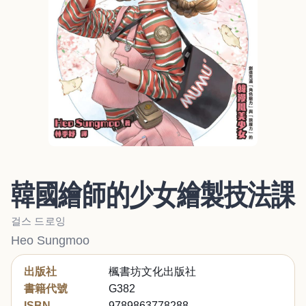
韓國繪師的少女繪製技法課
걸스 드로잉
Heo Sungmoo
出版社
楓書坊文化出版社
書籍代號
G382
ISBN
9789863778288