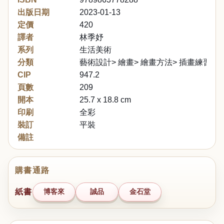
出版日期
2023-01-13
定價
420
譯者
林季妤
系列
生活美術
分類
藝術設計> 繪畫> 繪畫方法> 插畫練習
CIP
947.2
頁數
209
開本
25.7 x 18.8 cm
印刷
全彩
裝訂
平裝
備註
購書通路
紙書
博客來
誠品
金石堂