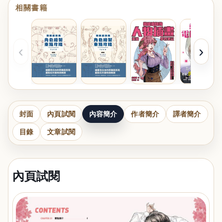
相關書籍
‹
›
封面
內頁試閱
內容簡介
作者簡介
譯者簡介
目錄
文章試閱
內頁試閱