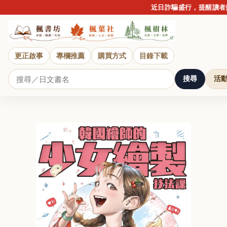
近日詐騙盛行，提醒讀者提
更正啟事
專欄推薦
購買方式
目錄下載
搜尋
活