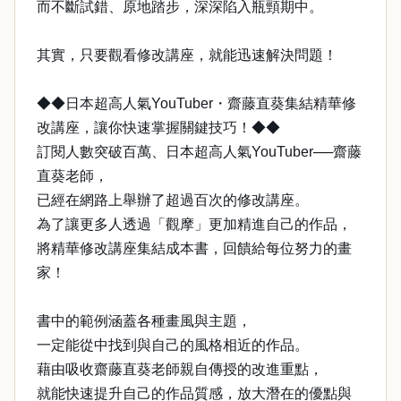
而不斷試錯、原地踏步，深深陷入瓶頸期中。
其實，只要觀看修改講座，就能迅速解決問題！
◆◆日本超高人氣YouTuber・齋藤直葵集結精華修
改講座，讓你快速掌握關鍵技巧！◆◆
訂閱人數突破百萬、日本超高人氣YouTuber──齋藤
直葵老師，
已經在網路上舉辦了超過百次的修改講座。
為了讓更多人透過「觀摩」更加精進自己的作品，
將精華修改講座集結成本書，回饋給每位努力的畫
家！
書中的範例涵蓋各種畫風與主題，
一定能從中找到與自己的風格相近的作品。
藉由吸收齋藤直葵老師親自傳授的改進重點，
就能快速提升自己的作品質感，放大潛在的優點與