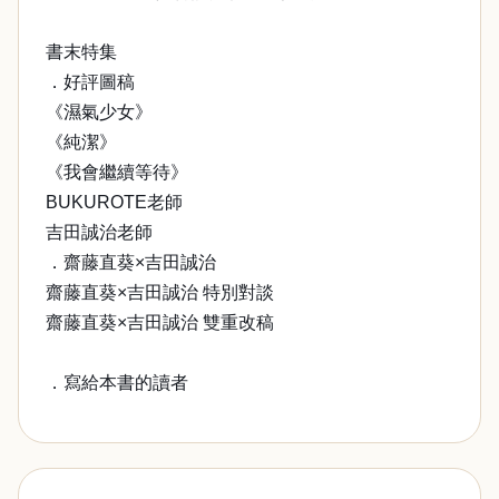
書末特集
．好評圖稿
《濕氣少女》
《純潔》
《我會繼續等待》
BUKUROTE老師
吉田誠治老師
．齋藤直葵×吉田誠治
齋藤直葵×吉田誠治 特別對談
齋藤直葵×吉田誠治 雙重改稿
．寫給本書的讀者