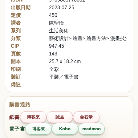
出版日期
2023-07-25
定價
450
譯者
陳聖怡
系列
生活美術
分類
藝術設計> 繪畫> 繪畫方法> 漫畫技法
CIP
947.45
頁數
143
開本
25.7 x 18.2 cm
印刷
全彩
裝訂
平裝／電子書
備註
購書通路
紙書
博客來
誠品
金石堂
電子書
博客來
Kobo
readmoo