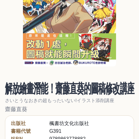
解放繪畫潛能！齋藤直葵的圖稿修改講座
さいとうなおきの超もったいない!イラスト添削講座
齋藤直葵
出版社
楓書坊文化出版社
書籍代號
G391
ISBN
9789863778882