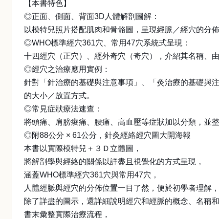
【本書特色】
◎正面、側面、背面3D人體解剖圖解：
以模特兒照片搭配肌肉和骨骼圖，呈現經脈／經穴的分
◎WHO標準經穴361穴、常用47穴系統式呈現：
十四經穴（正穴）、經外奇穴（奇穴），介紹其名稱、
◎經穴之治療應用實例：
針對「針治療的基礎與注意事項」、「灸治療的基礎與
的大小／放置方式。
◎常見症狀療法速查：
將頭痛、肩膀痠痛、腰痛、高血壓等症狀加以分類，並
◎附88公分 × 61公分，針灸經絡經穴圖大開海報
本書以實際模特兒＋３Ｄ立體圖，
將解剖學與經絡的關係以詳盡且視覺化的方式呈現，
涵蓋WHO標準經穴361穴與常用47穴，
人體經脈與經穴的分佈位置一目了然，便於初學者理解
除了詳盡的圖示，還詳細說明經穴和經脈的概念、名稱
書末彙整實際治療流程，