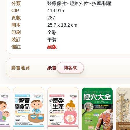
分類
醫療保健> 經絡穴位> 按摩/指壓
CIP
413.915
頁數
287
開本
25.7 x 18.2 cm
印刷
全彩
裝訂
平裝
備註
絕版
購書通路
紙書
博客來