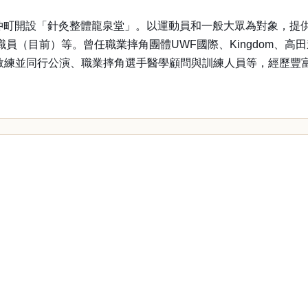
前仲町開設「針灸整體龍泉堂」。以運動員和一般大眾為對象，提
職員（目前）等。曾任職業摔角團體UWF國際、Kingdom、高田
所屬）表演教練並同行公演、職業摔角選手醫學顧問與訓練人員等，經