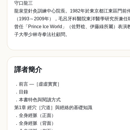
守口龍三
龍泉堂針灸訓練中心院長。1982年於東京都江東區門
（1993～2009年），毛呂牙科醫院東洋醫學研究所兼任
曾任「Prince Ice World」（佐野稔、伊藤綠
子大學少林寺拳法社顧問。
譯者簡介
．前言 —［虛虛實實］
．目錄
．本書特色與閱讀方式
第1章 經穴［穴道］與經絡的基礎知識
．全身經脈（正面）
．全身經脈（背面）