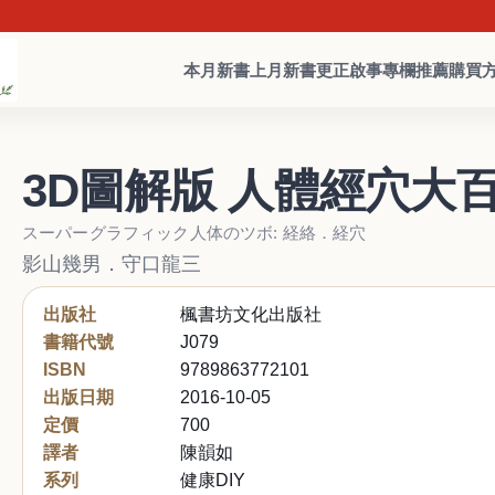
本月新書
上月新書
更正啟事
專欄推薦
購買
3D圖解版 人體經穴大
スーパーグラフィック人体のツボ: 経絡．経穴
影山幾男．守口龍三
出版社
楓書坊文化出版社
書籍代號
J079
ISBN
9789863772101
出版日期
2016-10-05
定價
700
譯者
陳韻如
系列
健康DIY