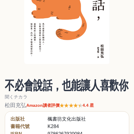
不必會說話，也能讓人喜歡你
聞くチカラ
松田充弘
★★★★★
★★★★★
Amazon讀者評價
4.4 星
出版社
楓書坊文化出版社
書籍代號
K284
ISBN
9786267920084