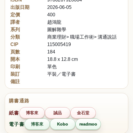
出版日期
2026-06-05
定價
400
譯者
趙鴻龍
系列
圖解雜學
分類
商業理財> 職場工作術> 溝通說話
CIP
115005419
頁數
184
開本
18.8 x 12.8 cm
印刷
單色
裝訂
平裝／電子書
備註
購書通路
紙書
博客來
誠品
金石堂
電子書
博客來
Kobo
readmoo