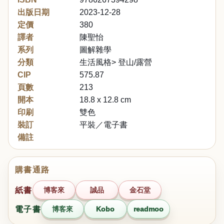
出版日期
2023-12-28
定價
380
譯者
陳聖怡
系列
圖解雜學
分類
生活風格> 登山/露營
CIP
575.87
頁數
213
開本
18.8 x 12.8 cm
印刷
雙色
裝訂
平裝／電子書
備註
購書通路
紙書
博客來
誠品
金石堂
電子書
博客來
Kobo
readmoo