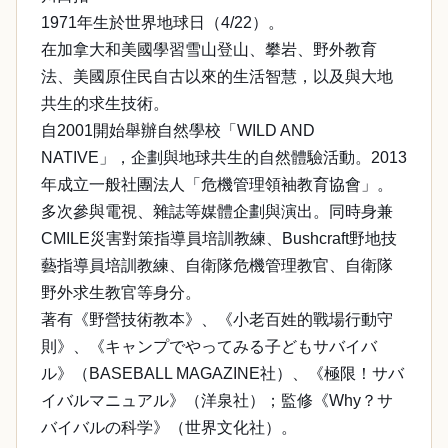
1971年生於世界地球日（4/22）。
在加拿大和美國學習雪山登山、攀岩、野外教育
法、美國原住民自古以來的生活智慧，以及與大地
共生的求生技術。
自2001開始舉辦自然學校「WILD AND
NATIVE」，企劃與地球共生的自然體驗活動。2013
年成立一般社團法人「危機管理領袖教育協會」。
多次參與電視、雜誌等媒體企劃與演出。同時身兼
CMILE災害對策指導員培訓教練、Bushcraft野地技
藝指導員培訓教練、自衛隊危機管理教官、自衛隊
野外求生教官等身分。
著有《野營技術教本》、《小老百姓的戰場行動守
則》、《キャンプでやってみる子どもサバイバ
ル》（BASEBALL MAGAZINE社）、《極限！サバ
イバルマニュアル》（洋泉社）；監修《Why？サ
バイバルの科学》（世界文化社）。