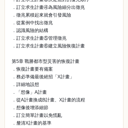
．訂立求生計畫④為風險細分出徵兆
．徵兆累積起來就會引發風險
．從案例中找出徵兆
．認識風險的結構
．訂立求生計畫⑤管理徵兆
．訂立求生計畫⑥建立風險恢復計畫
第5章 戰勝都市型災害的恢復計畫
．恢復計畫要有備案
．務必準備最後絕招「X計畫」
．詳細地設想
．「想像」A計畫
．從A計畫換成B計畫、X計畫的流程
．想像後增添細節
．訂立簡單計畫以免慌亂
．釐清X計畫的基準