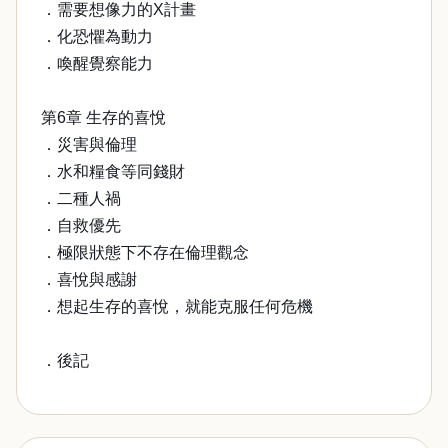
．需要想像力的X計畫
．化恐懼為動力
．喚醒覺察能力
第6章 生存的喜悅
．災害與倫理
．水和糧食等同錢財
．二種人禍
．自救優先
．極限狀態下不存在倫理觀念
．喜悅與感謝
．想起生存的喜悅，就能克服任何危機
．後記