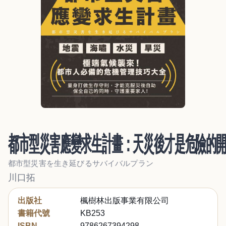
都市型災害應變求生計畫：天災後才是危險的開
都市型災害を生き延びるサバイバルプラン
川口拓
出版社
楓樹林出版事業有限公司
書籍代號
KB253
ISBN
9786267394298