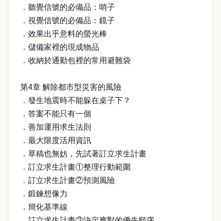
．聽覺信號的必備品：哨子
．視覺信號的必備品：鏡子
．效果出乎意料的螢光棒
．儲備家裡的現成物品
．收納於通勤包裡的常用避難袋
第4章 解除都市型災害的風險
．發生地震時不能躲在桌子下？
．答案不能只有一個
．善加運用求生法則
．最大限度活用資訊
．草稿也無妨，先試著訂立求生計畫
．訂立求生計畫①整理行動範圍
．訂立求生計畫②預測風險
．鍛鍊想像力
．簡化基準線
．訂立求生計畫③決定應對的優先順序