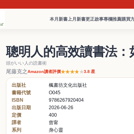
本月新書
上月新書
更正啟事
專欄推薦
購買
聰明人的高效讀書法：
頭がいい人の読書術
尾藤克之
★★★★★
★★★★★
Amazon讀者評價
3.8 星
出版社
楓書坊文化出版社
書籍代號
O045
ISBN
9786267920404
出版日期
2026-06-26
定價
400
譯者
曾甯
系列
身心靈