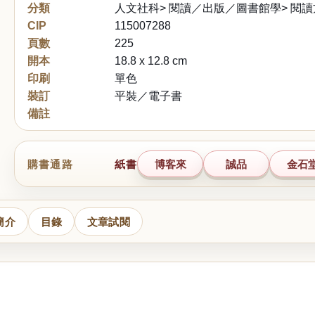
分類
人文社科> 閱讀／出版／圖書館學> 閱
CIP
115007288
頁數
225
開本
18.8 x 12.8 cm
印刷
單色
裝訂
平裝／電子書
備註
購書通路
紙書
博客來
誠品
金石
簡介
目錄
文章試閱