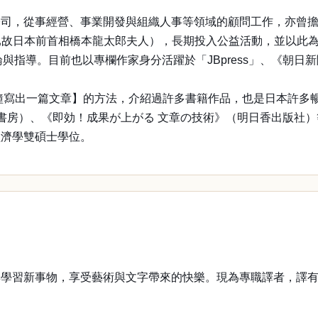
。
司，從事經營、事業開發與組織人事等領域的顧問工作，亦曾擔
女士為已故日本前首相橋本龍太郎夫人），長期投入公益活動，並以此
目前也以專欄作家身分活躍於「JBpress」、《朝日新聞》的「tel
分鐘寫出一篇文章】的方法，介紹過許多書籍作品，也是日本許多
書房）、《即効！成果が上がる 文章の技術》（明日香出版社）
經濟學雙碩士學位。
與學習新事物，享受藝術與文字帶來的快樂。現為專職譯者，譯