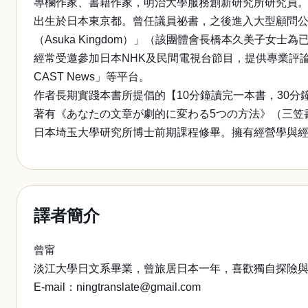
專欄作家、書籍作家，明治大學服務創新研究所研究員
出生於日本東京都。曾任議員祕書，之後進入大型顧問公
（Asuka Kingdom）」（該團體會長橋本久美子
經常受邀參加日本NHK及民間電視台節目，提供專業評論與指導。
CAST News」等平台。
作者長期實踐本書所提倡的【10分鐘讀完一本書，30
著有《あなたの文章が劇的に変わる5つの方法》（三笠
日本埼玉大學研究所博士前期課程修畢。擁有經營學與
譯者簡介
曾甯
淡江大學日文系畢業，曾旅居日本一年，喜歡獨自探險
E-mail：ningtranslate@gmail.com