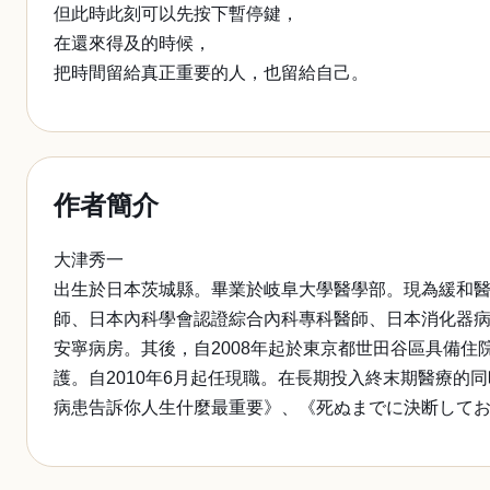
但此時此刻可以先按下暫停鍵，
在還來得及的時候，
把時間留給真正重要的人，也留給自己。
作者簡介
大津秀一
出生於日本茨城縣。畢業於岐阜大學醫學部。現為緩和
師、日本內科學會認證綜合內科專科醫師、日本消化器
安寧病房。其後，自2008年起於東京都世田谷區具備
護。自2010年6月起任現職。在長期投入終末期醫療
病患告訴你人生什麼最重要》、《死ぬまでに決断しておき