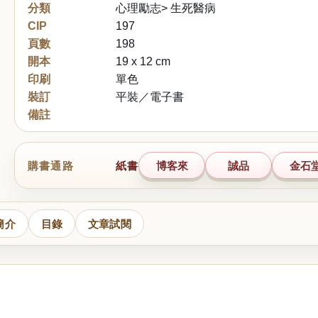
分類
心理勵志> 生死醫病
CIP
197
頁數
198
開本
19 x 12 cm
印刷
單色
裝訂
平裝／電子書
備註
購書通路
紙書
博客來
誠品
金石
簡介
目錄
文章試閱