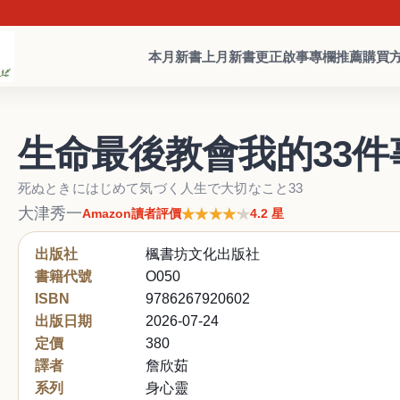
本月新書
上月新書
更正啟事
專欄推薦
購買
生命最後教會我的33件
死ぬときにはじめて気づく人生で大切なこと33
大津秀一
★★★★★
★★★★★
Amazon讀者評價
4.2 星
出版社
楓書坊文化出版社
書籍代號
O050
ISBN
9786267920602
出版日期
2026-07-24
定價
380
譯者
詹欣茹
系列
身心靈