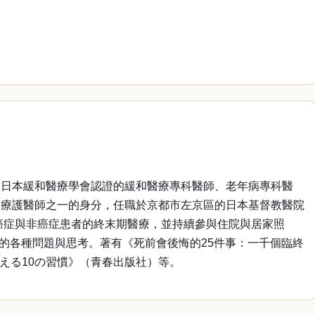
為日本緩和醫療學會認證的緩和醫療專科醫師、老年病專科醫
寧療護醫師之一的身分，任職於京都市左京區的日本基督教醫院
癌症與非癌症患者的終末期醫療，並持續參與住院與居家照
觀的各種問題與思考。著有《死前會後悔的25件事：一千個臨終
える10の習慣》（青春出版社）等。