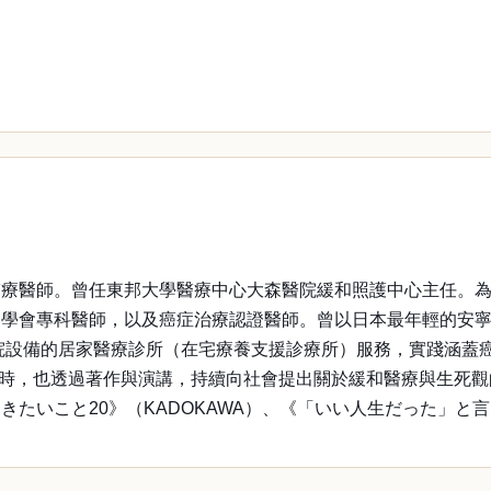
醫療醫師。曾任東邦大學醫療中心大森醫院緩和照護中心主任。
病學會專科醫師，以及癌症治療認證醫師。曾以日本最年輕的安
住院設備的居家醫療診所（在宅療養支援診療所）服務，實踐涵蓋
的同時，也透過著作與演講，持續向社會提出關於緩和醫療與生死
たいこと20》（KADOKAWA）、《「いい人生だった」と言