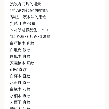
預設為商店的場景
預設為外部裝潢的場景
˙驗證！護木油的用途
質感‧工序‧保養
木材塗裝樣品集３５０
˙15 樹種×7 原色×3 濃度
白梧桐木 直紋
白蠟樹 波紋
硬楓木 直紋
安麗格木 直紋
刺楸 直紋
白樺木 直紋
水曲柳 直紋
白橡木 波紋
水楢木 直紋
人面子 直紋
黃松木 波紋