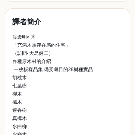
譯者簡介
渡邊明× 木
「充滿木頭存在感的住宅」
（訪問‧ 大島健二）
各種原木材的介紹
˙一枚板樣品集 備受矚目的28樹種實品
胡桃木
七葉樹
櫸木
楓木
連香樹
真樺木
水曲柳
水楢木