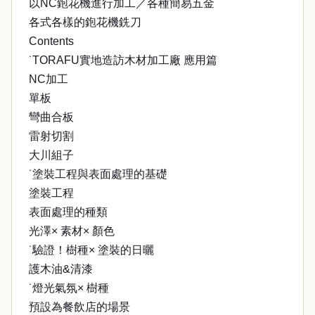
以NC鉋花機進行加工／各種簡易五金
各式各樣的鉋花機銑刀
Contents
˙TORAFU實地造訪木材加工廠 應用篇
NC加工
單板
彎曲合板
雷射切割
大川組子
˙塗裝工程與表面處理的基礎
塗裝工程
表面處理的種類
光澤× 素材× 顏色
˙驗證！樹種× 塗裝的日曬
護木油&清漆
˙燈光氣氛× 樹種
預設為餐飲店的場景