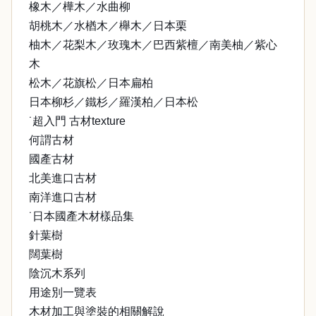
橡木／樺木／水曲柳
胡桃木／水楢木／櫸木／日本栗
柚木／花梨木／玫瑰木／巴西紫檀／南美柚／紫心
木
松木／花旗松／日本扁柏
日本柳杉／鐵杉／羅漢柏／日本松
˙超入門 古材texture
何謂古材
國產古材
北美進口古材
南洋進口古材
˙日本國產木材樣品集
針葉樹
闊葉樹
陰沉木系列
用途別一覽表
木材加工與塗裝的相關解說