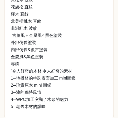
花旗松 直紋
樺木 直紋
北美櫻桃木 直紋
非洲紅木 波紋
˙古董風＋金屬風× 黑色塗裝
外部仿舊塗裝
內部仿舊&復古塗裝
金屬風&黑色塗裝
專欄
˙令人好奇的木材 令人好奇的素材
1─地板材的特殊表面加工 mini圖鑑
2─珍貴原木 mini 圖鑑
3─漆的獨特風情
4─WPC加工突顯了木頭的魅力
5─老舊木材的韻味