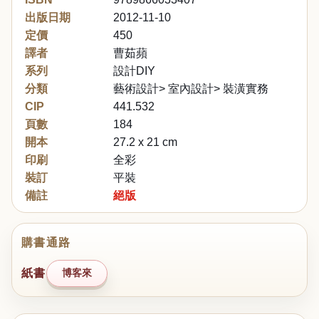
出版日期
2012-11-10
定價
450
譯者
曹茹蘋
系列
設計DIY
分類
藝術設計> 室內設計> 裝潢實務
CIP
441.532
頁數
184
開本
27.2 x 21 cm
印刷
全彩
裝訂
平裝
備註
絕版
購書通路
紙書
博客來