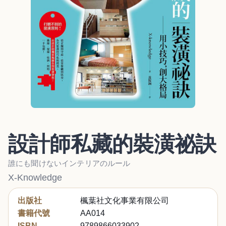
設計師私藏的裝潢祕訣
誰にも聞けないインテリアのルール
X-Knowledge
出版社
楓葉社文化事業有限公司
書籍代號
AA014
ISBN
9789866033902