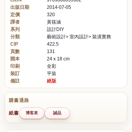
出版日期
2014-07-05
定價
320
譯者
黃筱涵
系列
設計DIY
分類
藝術設計> 室內設計> 裝潢實務
CIP
422.5
頁數
131
開本
24 x 18 cm
印刷
全彩
裝訂
平裝
備註
絕版
購書通路
紙書
博客來
誠品