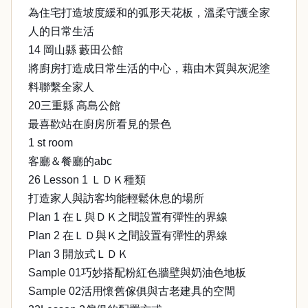
為住宅打造坡度緩和的弧形天花板，溫柔守護全家
人的日常生活
14 岡山縣 藪田公館
將廚房打造成日常生活的中心，藉由木質與灰泥塗
料聯繫全家人
20三重縣 高島公館
最喜歡站在廚房所看見的景色
1 st room
客廳＆餐廳的abc
26 Lesson 1 ＬＤＫ種類
打造家人與訪客均能輕鬆休息的場所
Plan 1 在Ｌ與ＤＫ之間設置有彈性的界線
Plan 2 在ＬＤ與Ｋ之間設置有彈性的界線
Plan 3 開放式ＬＤＫ
Sample 01巧妙搭配粉紅色牆壁與奶油色地板
Sample 02活用懷舊傢俱與古老建具的空間