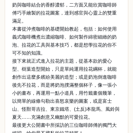
奶與咖啡結合的香醇濃郁，二方面又能欣賞咖啡師
傅巧手繪製的拉花圖案，達到感官與心靈上的雙重
滿足。
本書從沖煮咖啡的基礎開始教起，包括：如何使用
義式咖啡機煮出濃縮咖啡、如何製作綿密細緻的奶
泡、拉花的工具與基本技巧，都是想學拉花的你不
可不知的知識。
接下來就正式進入拉花的主題，從基本款的愛心
型、樹葉造型開始，只是單純運用拉花綱杯，就能
創作出這麼多繽紛美麗的造型；或是奶泡倒進咖啡
後先不拉花，而是將奶泡撲滿整個杯子，像一張小
小的畫布，再運用一點小道具，用竹籤畫個幾筆，
以簡單的線條勾勒出喜怒哀樂的圖案，或是富士
山、怪獸哥吉拉、東京鐵塔、(土反)本龍馬、風鈴與
夏天……充滿創意又幽默的可愛拉花。
最後更大公開書中所採訪的三位咖啡師傅的獨門大