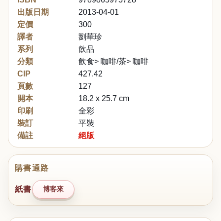
出版日期
2013-04-01
定價
300
譯者
劉華珍
系列
飲品
分類
飲食> 咖啡/茶> 咖啡
CIP
427.42
頁數
127
開本
18.2 x 25.7 cm
印刷
全彩
裝訂
平裝
備註
絕版
購書通路
紙書
博客來