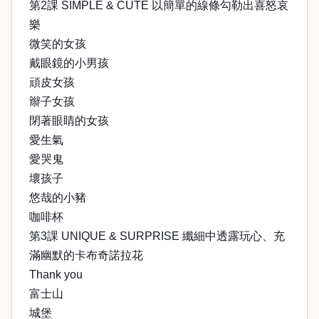
第2課 SIMPLE & CUTE 以簡單的線條勾勒出喜怒哀
樂
微笑的女孩
戴眼鏡的小男孩
頑皮女孩
辮子女孩
閉著眼睛的女孩
愛生氣
愛哭鬼
壞孩子
悠哉的小豬
咖啡杯
第3課 UNIQUE & SURPRISE 纖細中透露玩心、充
滿幽默的卡布奇諾拉花
Thank you
富士山
城堡