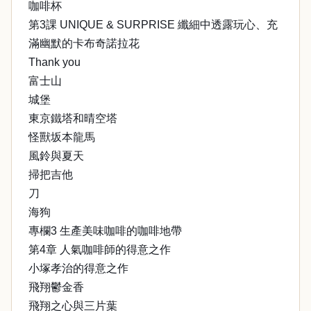
咖啡杯
第3課 UNIQUE & SURPRISE 纖細中透露玩心、充
滿幽默的卡布奇諾拉花
Thank you
富士山
城堡
東京鐵塔和晴空塔
怪獸坂本龍馬
風鈴與夏天
掃把吉他
刀
海狗
專欄3 生產美味咖啡的咖啡地帶
第4章 人氣咖啡師的得意之作
小塚孝治的得意之作
飛翔鬱金香
飛翔之心與三片葉