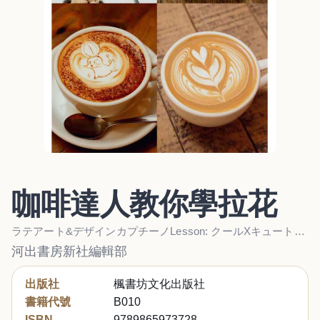
咖啡達人教你學拉花
ラテアート&デザインカプチーノLesson: クールXキュートXユニーク! 人気カフェのバリスタが教え
河出書房新社編輯部
出版社
楓書坊文化出版社
書籍代號
B010
ISBN
9789865973728