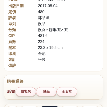
出版日期
2017-08-04
定價
480
譯者
郭品纖
系列
飲品
分類
飲食> 咖啡/茶> 茶
CIP
481.6
頁數
224
開本
23.3 x 19.5 cm
印刷
全彩
裝訂
平裝
備註
購書通路
紙書
博客來
誠品
金石堂