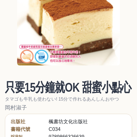
只要15分鐘就OK 甜蜜小點心
タマゴも牛乳も使わない! 15分で作れるあんしんおやつ
岡村淑子
出版社
楓書坊文化出版社
書籍代號
C034
ISBN
9789866326639