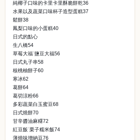
純椰子口味的卡里卡里酥脆餅乾36
水果以及蔬菜口味杯子造型蛋糕37
鬆餅38
鳳梨口味的小蛋糕40
日式的點心
生八橋54
草莓大福˙鹽豆大福56
日式丸子串58
核桃柚餅子60
寒冰62
葛餅64
葛切涼粉66
多彩蔬菜白玉蜜豆68
日式燒餅70
甘辛醬油麻糬72
紅豆飯˙栗子糯米飯74
薄燒味增納豆76