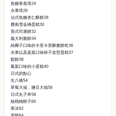
焦糖香蕉塔24
水果塔26
法式焦糖杏仁酥餅28
費南雪金磚蛋糕30
英式司康餅32
義大利脆餅34
純椰子口味的卡里卡里酥脆餅乾36
水果以及蔬菜口味杯子造型蛋糕37
鬆餅38
鳳梨口味的小蛋糕40
日式的點心
生八橋54
草莓大福．鹽豆大福56
日式丸子串58
核桃柚餅子60
寒冰62
葛餅64