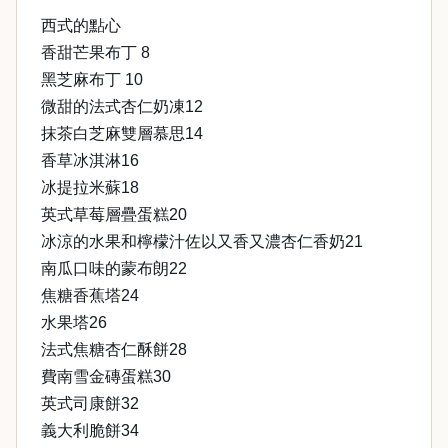
西式的點心
香甜芒果布丁 8
黑芝麻布丁 10
微甜的法式杏仁奶凍12
抹茶白芝麻雙層慕思14
香草冰淇淋16
冰提拉米蘇18
英式草莓層疊蛋糕20
冰涼的水果和檸檬汁佐以又香又濃杏仁香奶21
南瓜口味的蒙布朗22
焦糖香蕉塔24
水果塔26
法式焦糖杏仁酥餅28
費南雪金磚蛋糕30
英式司康餅32
義大利脆餅34