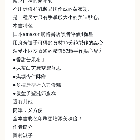
南瓜口味的蒙布朗
不用雞蛋和乳製品所作成的蒙布朗、
是一種尺寸只有手掌般大小的美味點心。
本書特色
日本amazon網路書店讀者評價4顆星
用身旁隨手可得的食材15分鐘製作的點心
深受小朋友喜愛的精選52種手作點心配方
●香甜芒果布丁
●抹茶白芝麻雙層慕思
●焦糖杏仁酥餅
●多種造型巧克力蛋糕
●覆盆子聖誕節蛋糕
還有其他……
簡單．又方便
全本書彩色印刷更增添美味度！
作者簡介
岡村淑子