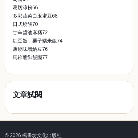
葛切涼粉66
多彩蔬菜白玉蜜豆68
日式燒餅70
甘辛醬油麻糬72
紅豆飯．栗子糯米飯74
薄燒味增納豆76
馬鈴薯御飯團77
文章試閱
© 2026 楓書坊文化出版社