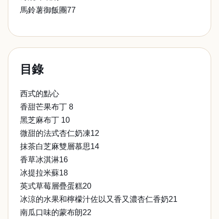
馬鈴薯御飯團77
目錄
西式的點心
香甜芒果布丁 8
黑芝麻布丁 10
微甜的法式杏仁奶凍12
抹茶白芝麻雙層慕思14
香草冰淇淋16
冰提拉米蘇18
英式草莓層疊蛋糕20
冰涼的水果和檸檬汁佐以又香又濃杏仁香奶21
南瓜口味的蒙布朗22