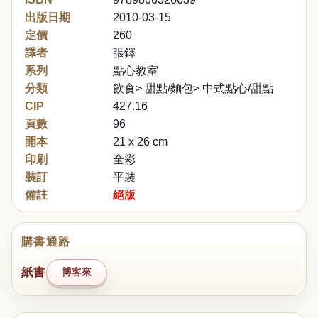
出版日期
2010-03-15
定價
260
譯者
張鐸
系列
點心教室
分類
飲食> 甜點/麵包> 中式點心/甜點
CIP
427.16
頁數
96
開本
21 x 26 cm
印刷
全彩
裝訂
平裝
備註
絕版
購書通路
紙書
博客來