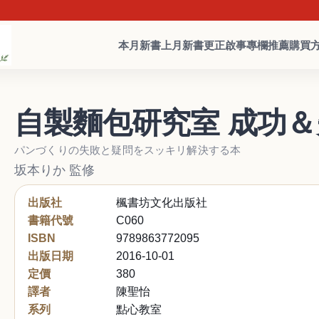
本月新書
上月新書
更正啟事
專欄推薦
購買
自製麵包研究室 成功
パンづくりの失敗と疑問をスッキリ解決する本
坂本りか 監修
出版社
楓書坊文化出版社
書籍代號
C060
ISBN
9789863772095
出版日期
2016-10-01
定價
380
譯者
陳聖怡
系列
點心教室