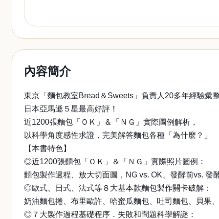
內容簡介
東京「麵包教室Bread＆Sweets」負責人20多年經驗彙
日本亞馬遜５星最高好評！
近1200張麵包「ＯＫ」＆「ＮＧ」實際圖例解析，
以科學角度感性求證，完美解答麵包各種「為什麼？」
【本書特色】
◎近1200張麵包「ＯＫ」＆「ＮＧ」實際照片圖例：
麵包製作過程、放大切面圖，NG vs. OK、發酵前v
◎歐式、日式、法式等８大基本款麵包製作關卡破解：
奶油麵包捲、布里歐許、哈蜜瓜麵包、吐司麵包、貝果、
◎７大製作過程基礎程序．失敗和問題科學解謎：