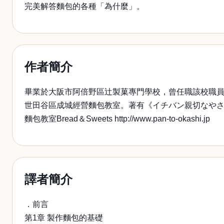
完美解答麵包的各種「為什麼」。
作者簡介
畢業於大阪市阿倍野區辻製菓專門學校，曾任職該校職員4年
世田谷區成城經營麵包教室。著有《イチバン親切なや
麵包教室Bread＆Sweets http://www.pan-to-okashi.jp
譯者簡介
．前言
第1章 製作麵包的基礎