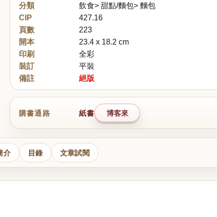
分類
飲食> 甜點/麵包> 麵包
CIP
427.16
頁數
223
開本
23.4 x 18.2 cm
印刷
全彩
裝訂
平裝
備註
絕版
購書通路
紙書
博客來
簡介
目錄
文章試閱