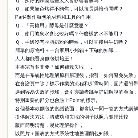
Ｑ．揉好的麵團溫差太大會影響發酵嗎？
Ｑ．如果顏色烤得不夠焦，可以拉長烘焙時間嗎？
Part4製作麵包的材料和工具的作用
Ｑ．「高糖用」酵母是什麼意思？
Ｑ．使用礦泉水會比較好嗎？什麼樣的水不能用？
Ｑ．手邊沒有脫脂奶粉的時候，可以直接用牛奶嗎？
簡單的原物料＋一台家用小烤箱＋正確的知識，
人人都能晉身麵包烘培王！
本書宗旨並非要「如何補救失敗」，
而是在系統性地理解原料原理後，指引「如何避免失敗
在食譜頁中除了標示作業的流程和所需時間，圖片還附
遇到容易失敗的步驟，會引導讀者跳至詳細解說的頁面
特別重要的部分也會貼上Point的標示。
各個基本款麵包的食譜後面，都會以一問一答的方式講
提供解決方法，將成功和失敗的例子以照片並排比較。
版面簡明清楚，易於理解操作，
以照片＋圖表的方式系統性地整理麵包知識，