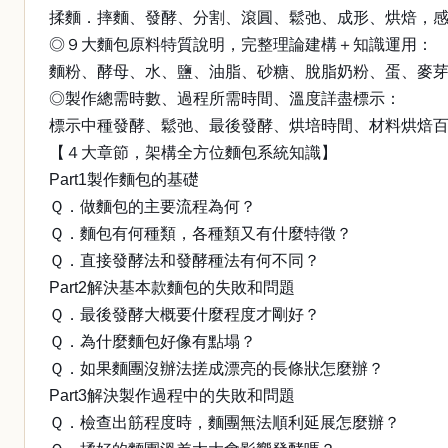
揉麵．摔麵、發酵、分割、滾圓、鬆弛、成形、烘焙，
◎９大麵包原料特質說明，完整理論建構＋知識運用：
麵粉、酵母、水、鹽、油脂、砂糖、脫脂奶粉、蛋、麥芽
◎製作總需時數、過程所需時間、溫度詳盡標示：
標示中種發酵、鬆弛、最後發酵、烘培時間、材料烘焙百
【４大章節，架構全方位麵包系統知識】
Part1製作麵包的基礎
Ｑ．做麵包的主要流程為何？
Ｑ．麵包有何種類，各種類又有什麼特徵？
Ｑ．直接發酵法和發酵種法有何不同？
Part2解決基本款麵包的失敗和問題
Ｑ．最後發酵大概要什麼程度才剛好？
Ｑ．為什麼麵包好像有點塌？
Ｑ．如果麵團沒辦法搓成漂亮的長條狀怎麼辦？
Part3解決製作過程中的失敗和問題
Ｑ．檢查出筋程度時，麵團無法順利延展怎麼辦？