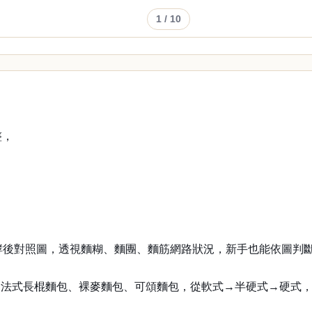
1
/ 10
整，
s. 發酵後對照圖，透視麵糊、麵團、麵筋網路狀況，新手也能依圖
法式長棍麵包、裸麥麵包、可頌麵包，從軟式→半硬式→硬式，